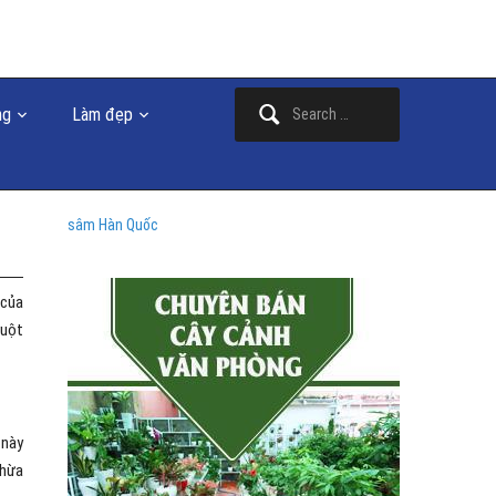
Search
ng
Làm đẹp
for:
sâm Hàn Quốc
 của
ruột
 này
thừa