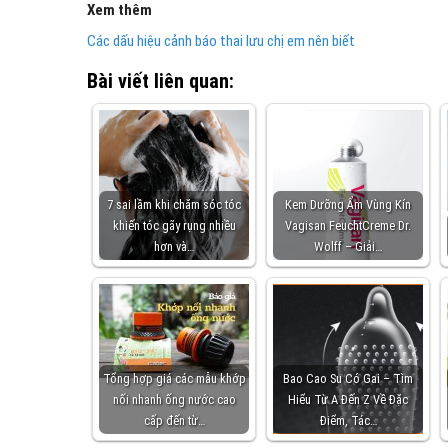
Xem thêm
Các dấu hiệu cảnh báo thai lưu chị em nên biết
Bài viết liên quan:
7 sai lầm khi chăm sóc tóc
Kem Dưỡng Ẩm Vùng Kín
khiến tóc gãy rụng nhiều
Vagisan FeuchtCreme Dr.
hơn và…
Wolff – Giải…
Tổng hợp giá các mẫu khớp
Bao Cao Su Có Gai – Tìm
nối nhanh ống nước cao
Hiểu Từ A Đến Z Về Đặc
cấp đến từ…
Điểm, Tác…