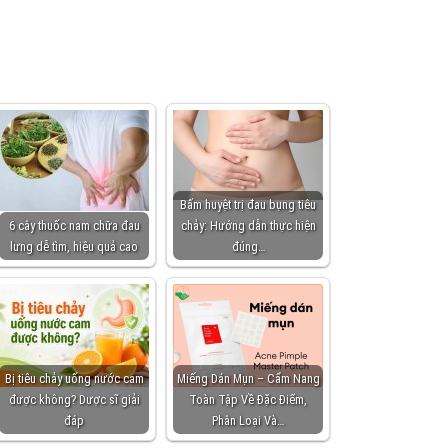
Bấm huyệt trị đau bụng tiêu
6 cây thuốc nam chữa đau
chảy: Hướng dẫn thực hiện
lưng dễ tìm, hiệu quả cao
đúng…
Bị tiêu chảy uống nước cam
Miếng Dán Mụn – Cẩm Nang
được không? Dược sĩ giải
Toàn Tập Về Đặc Điểm,
đáp
Phân Loại Và…