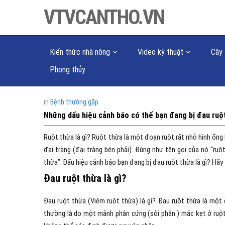
VTVCANTHO.VN
Kiến thức nhà nông
Video kỹ thuật
Cây 
Phong thủy
in
Bệnh thường gặp
Những dấu hiệu cảnh báo có thể bạn đang bị đau ruộ
Ruột thừa là gì? Ruột thừa là một đoạn ruột rất nhỏ hình ống
đại tràng (đại tràng bên phải). Đúng như tên gọi của nó “ru
thừa”. Dấu hiệu cảnh báo bạn đang bị đau ruột thừa là gì? Hãy 
Đau ruột thừa là gì?
Đau ruột thừa (Viêm ruột thừa) là gì? Đau ruột thừa là một
thường là do một mảnh phân cứng (sỏi phân ) mắc kẹt ở ruột