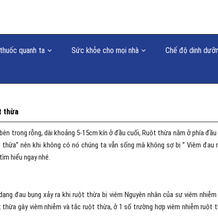
thuốc quanh ta
Sức khỏe cho mọi nhà
Chế độ dinh dưỡ
t thừa
 bên trong rỗng, dài khoảng 5-15cm kín ở đầu cuối, Ruột thừa nằm ở phía đầu
ột thừa” nên khi không có nó chúng ta vẫn sống mà không sợ bị ” Viêm đau 
tìm hiểu ngay nhé.
 dạng đau bụng xảy ra khi ruột thừa bị viêm Nguyên nhân của sự viêm nhiễm
 thừa gây viêm nhiễm và tắc ruột thừa, ở 1 số trường hợp viêm nhiễm ruột 