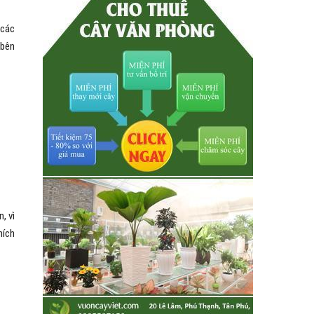
 các
 bên
, vì
hích