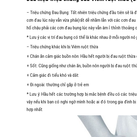
– Triệu chứng Đau Bụng: Tất nhiên triệu chứng đầu tiên sẽ là
cơn đau lúc này vẫn vừa phải(rất dễ nhầm lẫn với các cơn đa
hố chậu phải các cơn đau bụng lúc này vẫn âm ỉ thỉnh thoảng có
* Lưu ý các vị trí đau bụng có thể là khác nhau ở mỗi người 
– Triệu chứng khác khi bị Viêm ruột thừa
+ Chán ăn cảm giác buồn nôn: Hầu hết người bị đau ruột thừa 
+ Sốt: Cũng giống như chán ăn, buồn nôn người bị đau ruột th
+ Cảm giác đi tiểu khó và dắt
+ Đi ngoài: thường chỉ gặp ở trẻ em
* Lưu ý: Hầu hết các trường hợp bị mắc bệnh đều có các triệu
vậy nếu khi bạn có nghi ngờ mình hoặc ai đó trong gia đình bị 
hợp nhất