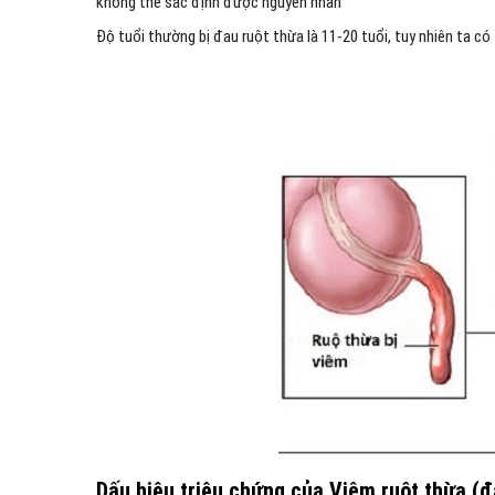
không thể sác định được nguyên nhân
Độ tuổi thường bị đau ruột thừa là 11-20 tuổi, tuy nhiên ta có 
Dấu hiệu triệu chứng của Viêm ruột thừa (đ