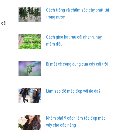
Cách trồng và chăm sóc cây phát tài
trong nước
 cải
Cách gieo hạt rau cải nhanh, nảy
mầm đều
Bí mật về công dụng của cây cải trời
Làm sao để mặc đẹp với áo da?
Khám phá 9 cách làm tóc đẹp mặc
váy cho các nàng