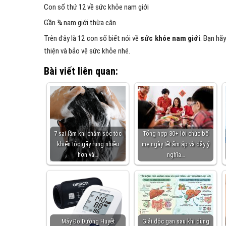
Con số thứ 12 về sức khỏe nam giới
Gần ¾ nam giới thừa cân
Trên đây là 12 con số biết nói về
sức khỏe nam giới
. Bạn hã
thiện và bảo vệ sức khỏe nhé.
Bài viết liên quan:
7 sai lầm khi chăm sóc tóc
Tổng hợp 30+ lời chúc bố
khiến tóc gãy rụng nhiều
mẹ ngày tết ấm áp và đầy ý
hơn và…
nghĩa…
Máy Đo Đường Huyết
Giải độc gan sau khi dùng