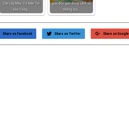
Cần Lấy Máu: Có Nên Tin
giải độc gan đúng cách và
Vào Công…
những lưu…
Share on Facebook
Share on Twitter
Share on Google