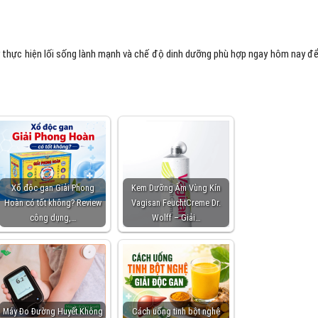
y thực hiện lối sống lành mạnh và chế độ dinh dưỡng phù hợp ngay hôm nay để
Xổ độc gan Giải Phong
Kem Dưỡng Ẩm Vùng Kín
Hoàn có tốt không? Review
Vagisan FeuchtCreme Dr.
công dụng,…
Wolff – Giải…
Máy Đo Đường Huyết Không
Cách uống tinh bột nghệ