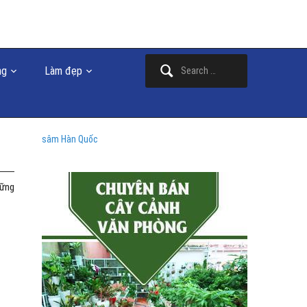
Search
ng
Làm đẹp
for:
sâm Hàn Quốc
hững