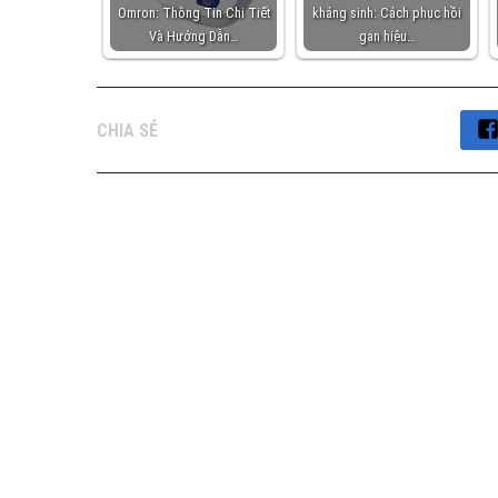
Omron: Thông Tin Chi Tiết
kháng sinh: Cách phục hồi
Và Hướng Dẫn…
gan hiệu…
CHIA SẺ