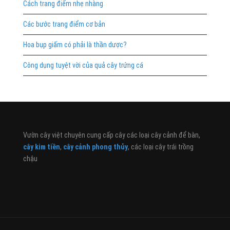
Cách trang điểm nhẹ nhàng
Các bước trang điểm cơ bản
Hoa bụp giấm có phải là thần dược?
Công dụng tuyệt vời của quả cây trứng cá
Vườn cây việt chuyên cung cấp cây các loại cây cảnh để bàn,
cây kim tiền
,
cây cảnh phong thủy
, các loại cây trái trồng
chậu