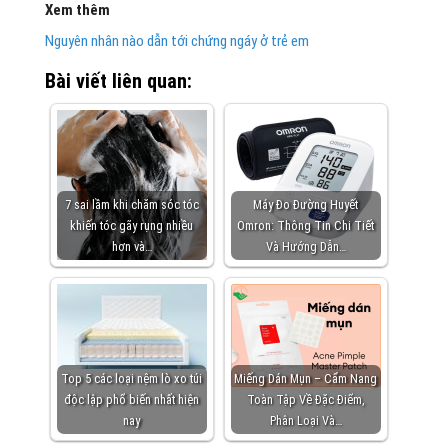
Xem thêm
Nguyên nhân nào dẫn tới chứng ngáy ở trẻ em
Bài viết liên quan:
7 sai lầm khi chăm sóc tóc
Máy Đo Đường Huyết
khiến tóc gãy rụng nhiều
Omron: Thông Tin Chi Tiết
hơn và…
Và Hướng Dẫn…
Top 5 các loại nệm lò xo túi
Miếng Dán Mụn – Cẩm Nang
độc lập phổ biến nhất hiện
Toàn Tập Về Đặc Điểm,
nay
Phân Loại Và…