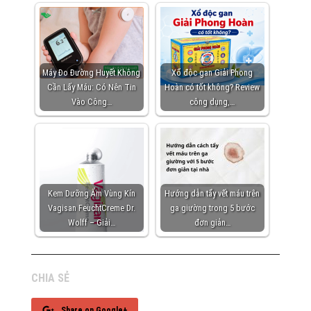
Máy Đo Đường Huyết Không
Xổ độc gan Giải Phong
Cần Lấy Máu: Có Nên Tin
Hoàn có tốt không? Review
Vào Công…
công dụng,…
Kem Dưỡng Ẩm Vùng Kín
Hướng dẫn tẩy vết máu trên
Vagisan FeuchtCreme Dr.
ga giường trong 5 bước
Wolff – Giải…
đơn giản…
CHIA SẺ
Share on Google+