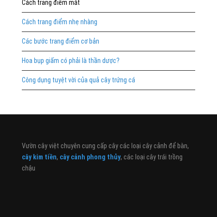
Cách trang điểm mắt
Cách trang điểm nhẹ nhàng
Các bước trang điểm cơ bản
Hoa bụp giấm có phải là thần dược?
Công dụng tuyệt vời của quả cây trứng cá
Vườn cây việt chuyên cung cấp cây các loại cây cảnh để bàn,
cây kim tiền
,
cây cảnh phong thủy
, các loại cây trái trồng
chậu