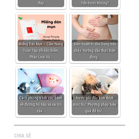
đáp
Yến Được Không?
Miếng Dán Mụn – Cẩm Nang
Bấm huyệt trị đau bụng tiêu
Toàn Tập Về Đặc Điểm,
chảy: Hướng dẫn thực hiện
Phân Loại Và…
đúng…
Cách phòng tránh các bệnh
Nước gội đầu kích thích
về đường hô hấp và vai trò
mọc tóc: Phương pháp hiệu
của…
quả để tóc…
CHIA SẺ