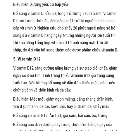
Biểu hiện: Xương yếu, cơ bắp yếu.
Bổ sung vitamin D: dầu cá, lòng đỏ trứng, rau lá xanh. Vitamin
D ít có trong thức ăn, ánh nắng mặt trời là nguồn chính cung
cấp vitamin D. Nghiên cứu cho thấy 20 phút ngoài nắng sẽ bổ
sung đủ vitamin D hàng ngày. Nhưng những người lớn tuổi thì
thì khả năng tổng hợp vitamin D từ ánh nắng mặt trời rất
thấp, do đó cần bổ sung thêm các dược phẩm chứa vitamin D.
5. Vitamin B12
Vitamin B12 tăng cường năng lượng và sự trao đổi chất, giảm
nguy cơ đau tim. Tình trạng thiếu vitamin B12 gia tăng cùng
tuổi tác. Nếu không bổ sung sẽ dẫn đến thiếu máu, các triệu
chứng bệnh về thần kinh và dạ dày.
Biểu hiện: Mệt mỏi, giảm ngon miệng, căng thẳng thần kinh,
tim đập nhanh, da tái, loét lưỡi, hay bị thâm da, chảy máu.
Bổ sung viatmin B12: Ăn thịt, gia cầm, hải sản, bơ, trứng…
Bổ sung các dinh dưỡng này trong thực đơn hằng ngày của