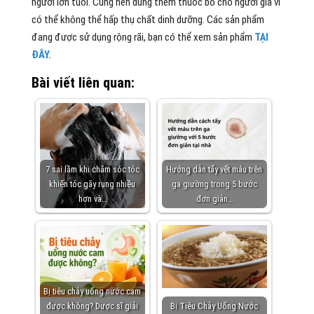
người lớn tuổi. Cũng nên dùng thêm thuốc bổ cho người già vì
có thể không thể hấp thụ chất dinh dưỡng. Các sản phẩm
đang được sử dụng rộng rãi, bạn có thể xem sản phẩm
TẠI
ĐÂY.
Bài viết liên quan:
7 sai lầm khi chăm sóc tóc
Hướng dẫn tẩy vết máu trên
khiến tóc gãy rụng nhiều
ga giường trong 5 bước
hơn và…
đơn giản…
Bị tiêu chảy uống nước cam
được không? Dược sĩ giải
Bị Tiêu Chảy Uống Nước