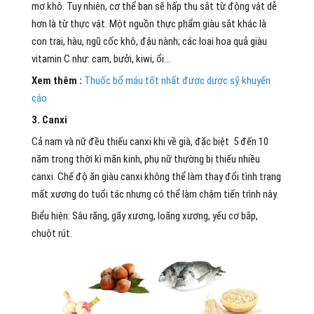
mơ khô. Tuy nhiên, cơ thể bạn sẽ hấp thụ sắt từ động vật dễ
hơn là từ thực vật. Một nguồn thực phẩm giàu sắt khác là
con trai, hàu, ngũ cốc khô, đậu nành; các loại hoa quả giàu
vitamin C như: cam, bưởi, kiwi, ổi…
Xem thêm :
Thuốc bổ máu tốt nhất được dược sỹ khuyến
cáo
3. Canxi
Cả nam và nữ đều thiếu canxi khi về già, đặc biệt 5 đến 10
năm trong thời kì mãn kinh, phụ nữ thường bị thiếu nhiều
canxi. Chế độ ăn giàu canxi không thể làm thay đổi tình trạng
mất xương do tuổi tác nhưng có thể làm chậm tiến trình này.
Biểu hiện: Sâu răng, gãy xương, loãng xương, yếu cơ bắp,
chuột rút.