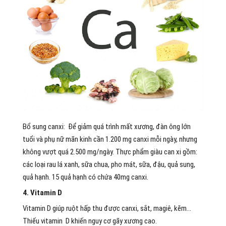
Bổ sung canxi: Để giảm quá trình mất xương, đàn ông lớn
tuổi và phụ nữ mãn kinh cần 1.200 mg canxi mỗi ngày, nhưng
không vượt quá 2.500 mg/ngày. Thực phẩm giàu can xi gồm:
các loại rau lá xanh, sữa chua, pho mát, sữa, đậu, quả sung,
quả hạnh. 15 quả hạnh có chứa 40mg canxi.
4. Vitamin D
Vitamin D giúp ruột hấp thu được canxi, sắt, magiê, kẽm…
Thiếu vitamin D khiến nguy cơ gãy xương cao.