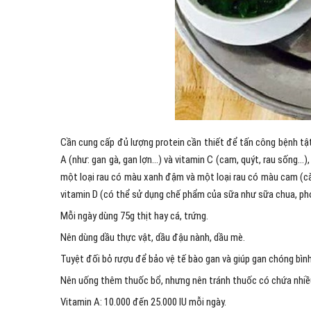
Cần cung cấp đủ lượng protein cần thiết để tấn công bệnh tật
A (như: gan gà, gan lợn…) và vitamin C (cam, quýt, rau sống…),
một loại rau có màu xanh đậm và một loại rau có màu cam (cà
vitamin D (có thể sử dụng chế phẩm của sữa như sữa chua, ph
Mỗi ngày dùng 75g thịt hay cá, trứng.
Nên dùng dầu thực vật, dầu đậu nành, dầu mè.
Tuyệt đối bỏ rượu để bảo vệ tế bào gan và giúp gan chóng bình
Nên uống thêm thuốc bổ, nhưng nên tránh thuốc có chứa nhiề
Vitamin A: 10.000 đến 25.000 IU mỗi ngày.