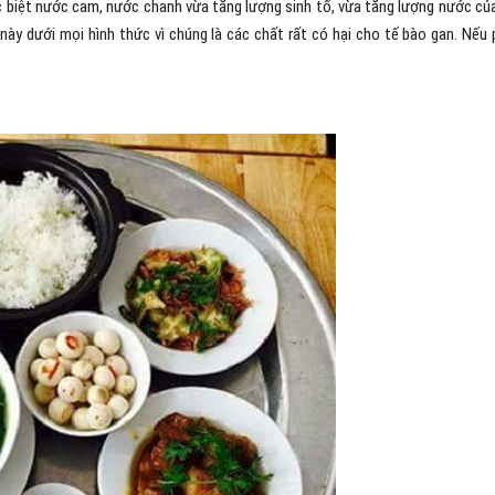
c biệt nước cam, nước chanh vừa tăng lượng sinh tố, vừa tăng lượng nước củ
ày dưới mọi hình thức vì chúng là các chất rất có hại cho tế bào gan. Nếu 