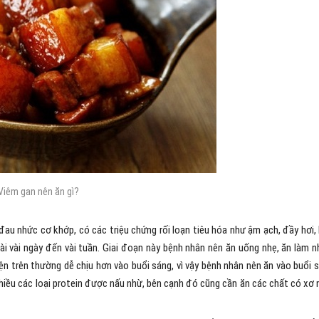
Viêm gan nên ăn gì?
đau nhức cơ khớp, có các triệu chứng rối loạn tiêu hóa như ậm ạch, đầy hơi,
i vài ngày đến vài tuần. Giai đoạn này bệnh nhân nên ăn uống nhẹ, ăn làm n
hiện trên thường dễ chịu hơn vào buổi sáng, vì vậy bệnh nhân nên ăn vào buổi 
 nhiều các loại protein được nấu nhừ, bên cạnh đó cũng cần ăn các chất có xơ 