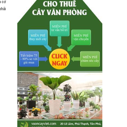
a cơ
phải