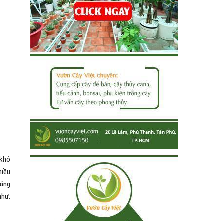
 khó
hiều
sáng
như: