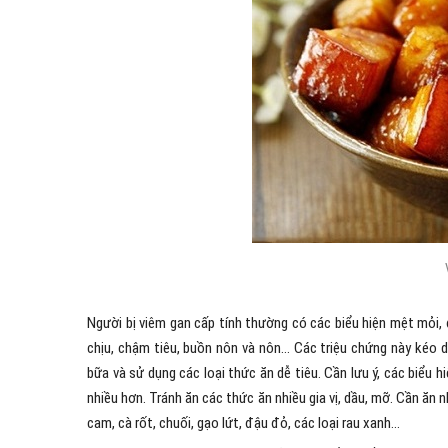
Người bị viêm gan cấp tính thường có các biểu hiện mệt mỏi, 
chịu, chậm tiêu, buồn nôn và nôn… Các triệu chứng này kéo dà
bữa và sử dụng các loại thức ăn dễ tiêu. Cần lưu ý, các biểu 
nhiều hơn. Tránh ăn các thức ăn nhiều gia vị, dầu, mỡ. Cần ăn
cam, cà rốt, chuối, gạo lứt, đậu đỏ, các loại rau xanh…