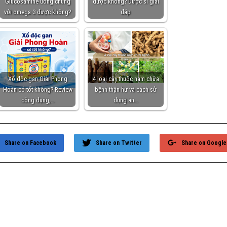
Glucosamine uống chung
được không? Dược sĩ giải
với omega 3 được không?
đáp
Xổ độc gan Giải Phong
4 loại cây thuốc nam chữa
Hoàn có tốt không? Review
bệnh thận hư và cách sử
công dụng,…
dụng an…
Share on Facebook
Share on Twitter
Share on Google