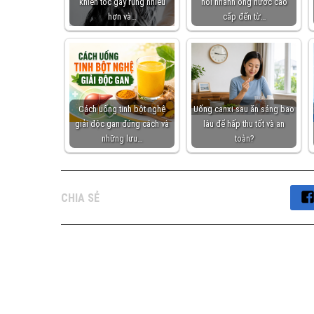
khiến tóc gãy rụng nhiều
nối nhanh ống nước cao
hơn và…
cấp đến từ…
Cách uống tinh bột nghệ
Uống canxi sau ăn sáng bao
giải độc gan đúng cách và
lâu để hấp thu tốt và an
những lưu…
toàn?
CHIA SẺ