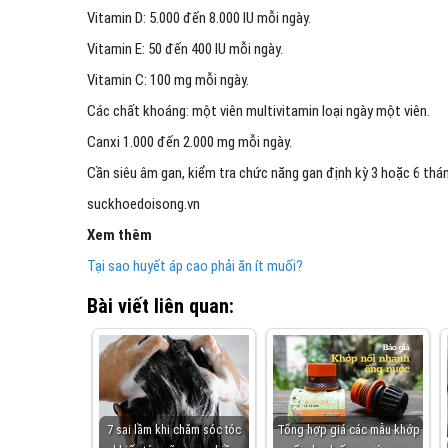
Vitamin D: 5.000 đến 8.000 IU mỗi ngày.
Vitamin E: 50 đến 400 IU mỗi ngày.
Vitamin C: 100 mg mỗi ngày.
Các chất khoáng: một viên multivitamin loại ngày một viên.
Canxi 1.000 đến 2.000 mg mỗi ngày.
Cần siêu âm gan, kiểm tra chức năng gan định kỳ 3 hoặc 6 tháng
suckhoedoisong.vn
Xem thêm
Tại sao huyết áp cao phải ăn ít muối?
Bài viết liên quan:
7 sai lầm khi chăm sóc tóc
Tổng hợp giá các mẫu khớp