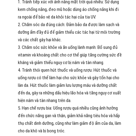
Tránh tiếp xúc với ánh nắng mặt trời quá nhiều: Sử dụng
kem chống nắng, đeo mũ hoặc dùng áo chống nắng khi đi
ra ngoài để bảo vệ da khỏi tác hại của tia UV.
Chăm sóc da đúng cách: Đảm bảo da được làm sạch và
dưỡng ẩm đầy đủ để giảm thiểu các tác hại từ môi trường
và các chất gây hại khác.
Chăm sóc sức khỏe và ăn uống lành mạnh: Bổ sung đủ
vitamin và khoáng chất cho cơ thể giúp tăng cường sức đề
kháng và giảm thiểu nguy cơ bị nám và tàn nhang.
Tránh thói quen hút thuốc và uống rượu: Hút thuốc và
uống rượu có thể làm hại cho sức khỏe và gây tổn hại cho
làn da. Hút thuốc làm giảm lưu lượng máu và dưỡng chất
đến da, gây ra những dấu hiệu lão hóa và tăng nguy cơ xuất
hiện nám và tàn nhang trên da.
Hạn chế rượu bia: Uống rượu quá nhiều cũng ảnh hưởng
đến chức năng gan và thận, giảm khả năng tiêu hóa và hấp
thụ chất dinh dưỡng, cũng như làm giảm độ ẩm của da, làm
cho da khô và bị bong tróc.