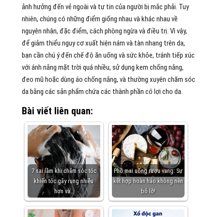
ảnh hưởng đến vẻ ngoài và tự tin của người bị mắc phải. Tuy
nhiên, chúng có những điểm giống nhau và khác nhau về
nguyên nhân, đặc điểm, cách phòng ngừa và điều trị. Vì vậy,
để giảm thiểu nguy cơ xuất hiện nám và tàn nhang trên da,
bạn cần chú ý đến chế độ ăn uống và sức khỏe, tránh tiếp xúc
với ánh nắng mặt trời quá nhiều, sử dụng kem chống nắng,
đeo mũ hoặc dùng áo chống nắng, và thường xuyên chăm sóc
da bằng các sản phẩm chứa các thành phần có lợi cho da.
Bài viết liên quan:
7 sai lầm khi chăm sóc tóc
Phô mai uống rượu vang: Sự
khiến tóc gãy rụng nhiều
kết hợp hoàn hảo không nên
hơn và…
bỏ lỡ!