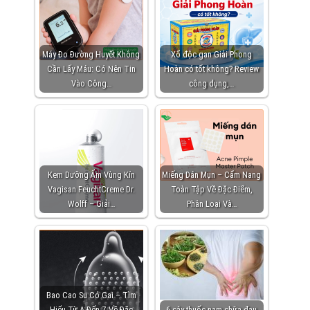
Máy Đo Đường Huyết Không
Xổ độc gan Giải Phong
Cần Lấy Máu: Có Nên Tin
Hoàn có tốt không? Review
Vào Công…
công dụng,…
Kem Dưỡng Ẩm Vùng Kín
Miếng Dán Mụn – Cẩm Nang
Vagisan FeuchtCreme Dr.
Toàn Tập Về Đặc Điểm,
Wolff – Giải…
Phân Loại Và…
Bao Cao Su Có Gai – Tìm
Hiểu Từ A Đến Z Về Đặc
6 cây thuốc nam chữa đau