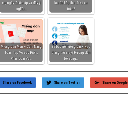
mẹ ngày tết ấm áp và đầy ý
lâu để hấp thu tốt và an
nghĩa…
toàn?
Miếng Dán Mụn – Cẩm Nang
Bà bầu nên uống canxi vào
Toàn Tập Về Đặc Điểm,
tháng thứ mấy? Hướng dẫn
Phân Loại Và…
bổ sung…
Share on Facebook
Share on Twitter
Share on Google