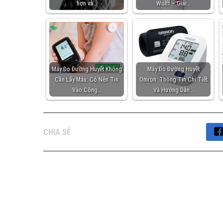
hơn và…
Wolff – Giải…
Máy Đo Đường Huyết Không
Máy Đo Đường Huyết
Cần Lấy Máu: Có Nên Tin
Omron: Thông Tin Chi Tiết
Vào Công…
Và Hướng Dẫn…
CHIA SẺ