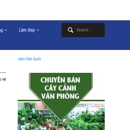
Search
ng
Làm đẹp
for:
sâm Hàn Quốc
o vệ