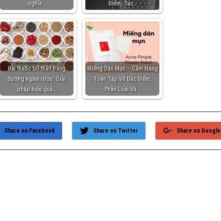
nghĩa…
Điểm, Tác…
Bài thuốc bổ thận tráng
Miếng Dán Mụn – Cẩm Nang
dương ngâm rượu: Giải
Toàn Tập Về Đặc Điểm,
pháp hiệu quả…
Phân Loại Và…
Share on Facebook
Share on Twitter
Share on Google