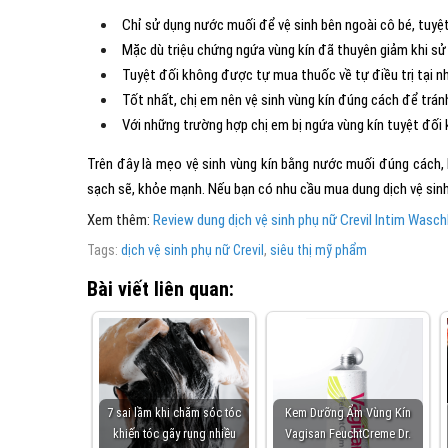
Chỉ sử dụng nước muối để vệ sinh bên ngoài cô bé, tuyệ
Mặc dù triệu chứng ngứa vùng kín đã thuyên giảm khi s
Tuyệt đối không được tự mua thuốc về tự điều trị tại n
Tốt nhất, chị em nên vệ sinh vùng kín đúng cách để trán
Với những trường hợp chị em bị ngứa vùng kín tuyệt đối
Trên đây là mẹo vệ sinh vùng kín bằng nước muối đúng cách, H
sạch sẽ, khỏe mạnh. Nếu bạn có nhu cầu mua dung dịch vệ sin
Xem thêm:
Review dung dịch vệ sinh phụ nữ Crevil Intim Wasch
Tags:
dịch vệ sinh phụ nữ Crevil
,
siêu thị mỹ phẩm
Bài viết liên quan:
7 sai lầm khi chăm sóc tóc
Kem Dưỡng Ẩm Vùng Kín
khiến tóc gãy rụng nhiều
Vagisan FeuchtCreme Dr.