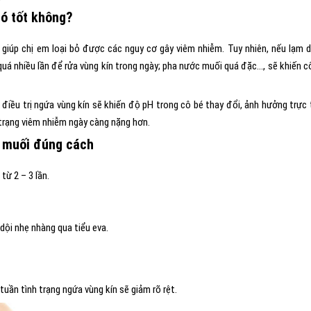
có tốt không?
 giúp chị em loại bỏ được các nguy cơ gây viêm nhiễm. Tuy nhiên, nếu lạm 
uá nhiều lần để rửa vùng kín trong ngày; pha nước muối quá đặc…, sẽ khiến c
điều trị ngứa vùng kín sẽ khiến độ pH trong cô bé thay đổi, ảnh hưởng trực 
trạng viêm nhiễm ngày càng nặng hơn.
 muối đúng cách
từ 2 – 3 lần.
ội nhẹ nhàng qua tiểu eva.
tuần tình trạng ngứa vùng kín sẽ giảm rõ rệt.