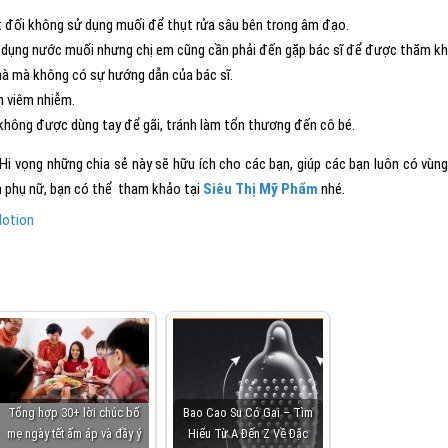
t đối không sử dụng muối để thụt rửa sâu bên trong âm đạo.
ử dụng nước muối nhưng chị em cũng cần phải đến gặp bác sĩ để được thăm k
hà mà không có sự hướng dẫn của bác sĩ.
h viêm nhiễm.
 không được dùng tay để gãi, tránh làm tổn thương đến cô bé.
i vọng những chia sẻ này sẽ hữu ích cho các bạn, giúp các bạn luôn có vùng
h phụ nữ, bạn có thể tham khảo tại
Siêu Thị Mỹ Phẩm
nhé.
lotion
Tổng hợp 30+ lời chúc bố
Bao Cao Su Có Gai – Tìm
mẹ ngày tết ấm áp và đầy ý
Hiểu Từ A Đến Z Về Đặc