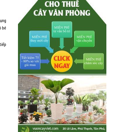
dụng
ô bé
tiếp