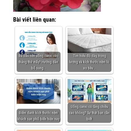
Bài viết liên quan:
Bà bầu nên uống canxi vào
Tìm hiểu độ dày, trọng
tháng thứ mấy? Hướng dẫn
lượng và kích thước nệm lò
bổ sung…
xo tiêu…
Uống canxi có tăng chiều
Điểm danh kích thước nệm
cao không? Sự thật bạn cần
khách sạn phổ biến hiện nay
biết