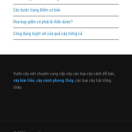
Các bước trang điểm cơ bản
Hoa bụp giấm có phải là thần dược?
Công dụng tuyệt vời của quả cây trứng cá
Vườn cây việt chuyên cung cấp cây các loại cây cảnh để bàn,
cây kim tiền
,
cây cảnh phong thủy
, các loại cây trái trồng
chậu