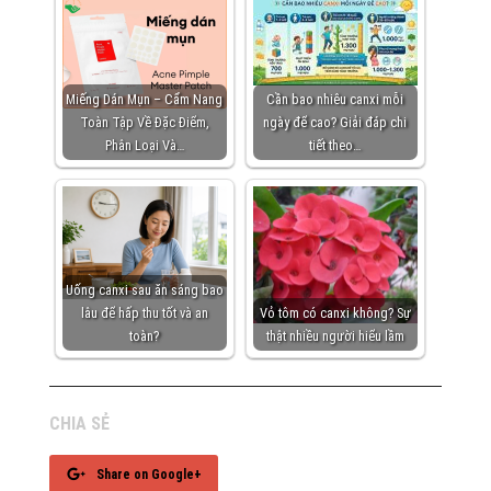
Miếng Dán Mụn – Cẩm Nang
Cần bao nhiêu canxi mỗi
Toàn Tập Về Đặc Điểm,
ngày để cao? Giải đáp chi
Phân Loại Và…
tiết theo…
Uống canxi sau ăn sáng bao
lâu để hấp thu tốt và an
Vỏ tôm có canxi không? Sự
toàn?
thật nhiều người hiểu lầm
CHIA SẺ
Share on Google+