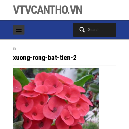
VTVCANTHO.VN
Search
for:
in
xuong-rong-bat-tien-2