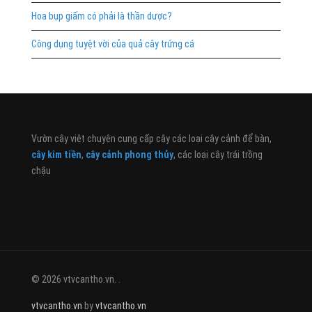
Hoa bụp giấm có phải là thần dược?
Công dụng tuyệt vời của quả cây trứng cá
Vườn cây việt chuyên cung cấp cây các loại cây cảnh để bàn,
cây kim tiền
,
cây cảnh phong thủy
, các loại cây trái trồng
chậu
© 2026 vtvcantho.vn. .
vtvcantho.vn
by
vtvcantho.vn