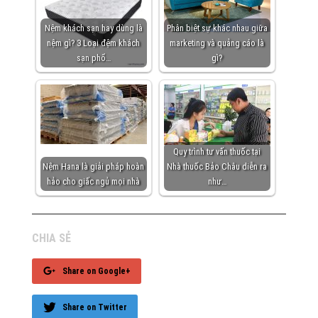
Nệm khách sạn hay dùng là
Phân biệt sự khác nhau giữa
nệm gì? 3 Loại đệm khách
marketing và quảng cáo là
sạn phổ…
gì?
Quy trình tư vấn thuốc tại
Nệm Hana là giải pháp hoàn
Nhà thuốc Bảo Châu diễn ra
hảo cho giấc ngủ mọi nhà
như…
CHIA SẺ
Share on Google+
Share on Twitter