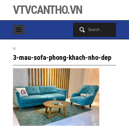
VTVCANTHO.VN
Search
for:
in
3-mau-sofa-phong-khach-nho-dep