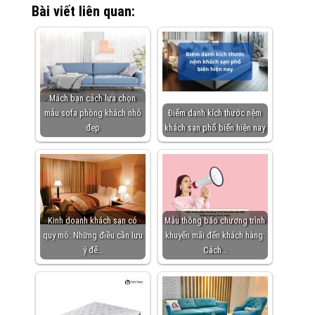
Bài viết liên quan:
Mách bạn cách lựa chọn
mẫu sofa phòng khách nhỏ
Điểm danh kích thước nệm
đẹp
khách sạn phổ biến hiện nay
Kinh doanh khách sạn có
Mẫu thông báo chương trình
quy mô: Những điều cần lưu
khuyến mãi đến khách hàng:
ý để…
Cách…