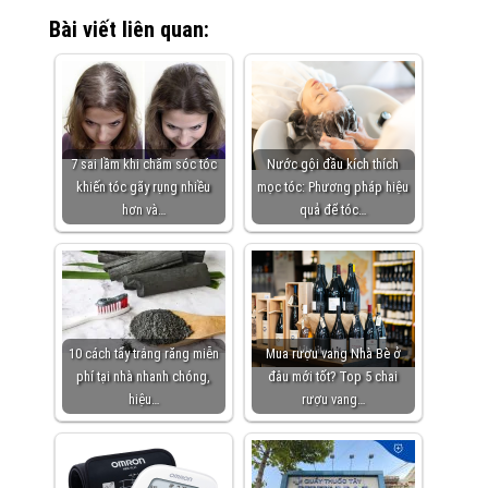
Bài viết liên quan:
7 sai lầm khi chăm sóc tóc
Nước gội đầu kích thích
khiến tóc gãy rụng nhiều
mọc tóc: Phương pháp hiệu
hơn và…
quả để tóc…
10 cách tẩy trắng răng miễn
Mua rượu vang Nhà Bè ở
phí tại nhà nhanh chóng,
đâu mới tốt? Top 5 chai
hiệu…
rượu vang…