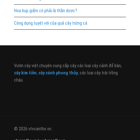
Hoa bụp giấm có phải là thần dược?
Công dụng tuyệt vời của quả cây trứng cá
Vườn cây việt chuyên cung cấp cây các loại cây cảnh để bàn,
cây kim tiền
,
cây cảnh phong thủy
, các loại cây trái trồng
chậu
© 2026 vtvcantho.vn. .