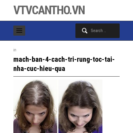
VTVCANTHO.VN
Search
for:
in
mach-ban-4-cach-tri-rung-toc-tai-
nha-cuc-hieu-qua