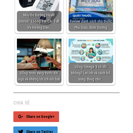
Máy Đo Đường Huyết
Omron: Thông Tin Chi Tiết
Review danh sách nhà thuốc
Và Hướng Dẫn…
Phú Giáo, Bình Dương
Uống Omega 3 có tốt
Uống rượu vang trước khi
không? Lợi ích và cách bổ
ngủ và những lợi ích nổi bật
sung đúng cho…
CHIA SẺ
Share on Google+
Share on Twitter