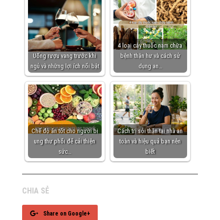
4 loại cây thuốc nam chữa
Uống rượu vang trước khi
bệnh thận hư và cách sử
ngủ và những lợi ích nổi bật
dụng an…
Chế độ ăn tốt cho người bị
Cách trị sỏi thận tại nhà an
ung thư phổi để cải thiện
toàn và hiệu quả bạn nên
sức…
biết
CHIA SẺ
Share on Google+