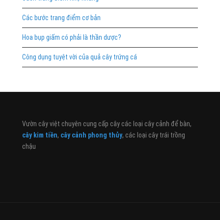
Các bước trang điểm cơ bản
Hoa bụp giấm có phải là thần dược?
Công dụng tuyệt vời của quả cây trứng cá
Vườn cây việt chuyên cung cấp cây các loại cây cảnh để bàn,
cây kim tiền
,
cây cảnh phong thủy
, các loại cây trái trồng
chậu