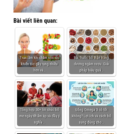
Bài viết liên quan:
7 sai lầm khi chăm sóc tóc
Bài thuốc bổ thận tráng
khiến tóc gãy rụng nhiều
dương ngâm rượu: Giải
hơn và…
pháp hiệu quả…
Tổng hợp 30+ lời chúc bố
Uống Omega 3 có tốt
mẹ ngày tết ấm áp và đầy ý
không? Lợi ích và cách bổ
nghĩa…
sung đúng cho…