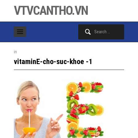
VTVCANTHO.VN
Search
for:
in
vitaminE-cho-suc-khoe -1