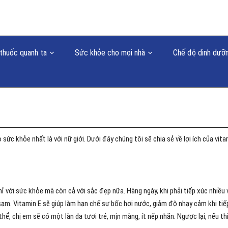
thuốc quanh ta
Sức khỏe cho mọi nhà
Chế độ dinh dưỡ
 sức khỏe nhất là với nữ giới. Dưới đây chúng tôi sẽ chia sẻ về lợi ích của vit
ỉ với sức khỏe mà còn cả với sắc đẹp nữa. Hàng ngày, khi phải tiếp xúc nhiều 
ị sạm. Vitamin E sẽ giúp làm hạn chế sự bốc hơi nước, giảm độ nhạy cảm khi tiế
thể, chị em sẽ có một làn da tươi trẻ, mịn màng, ít nếp nhăn. Ngược lại, nếu th