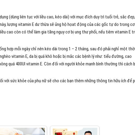
g (dùng liên tục với liều cao, kéo dài) với mục đích duy trì tuổi trẻ, sắc đẹp,
c này, lượng vitamin E dư thừa sẽ ủng hộ họat động của các gốc tự do trong cơ
liều cao còn có thể làm gia tăng nguy cơ bị ung thư phổi, nếu tiêm vitamin E t
 tổng hợp mỗi ngày chỉ nên kéo dài trong 1 – 2 tháng, sau đó phải nghỉ một thờ
 nghèo vitamin E, da bị quá khô hoặc bị mắc các bệnh lý như: tiểu đường, cao
không quá 400UI vitamin E. Còn đối với người khỏe mạnh bình thường thì cách 
 đối với sức khỏe của phụ nữ sẽ cho các bạn thêm những thông tin hữu ích để 