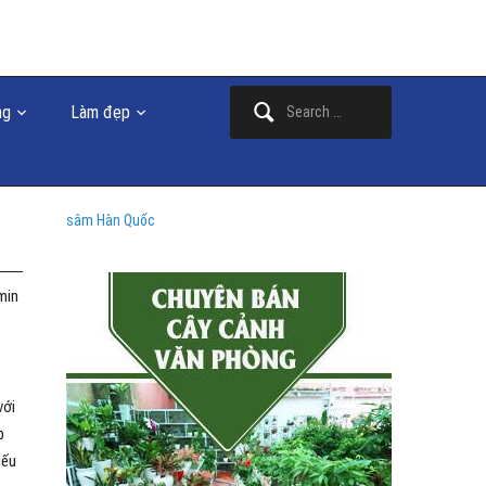
Search
ng
Làm đẹp
for:
sâm Hàn Quốc
amin
với
p
iếu