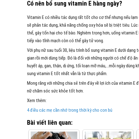
Có nên bổ sung vitamin E hàng ngày?
Vitamin E có nhiều tác dụng rất tốt cho cơ thể nhưng nếu lạm dụn
sẽ phản tác dụng, khả năng chống oxy hóa sẽ bị triệt tiêu. Lú
thể, gây tổn hại cho tế bào. Nghiêm trọng hơn, uống vitamin E 
tiếp vào tĩnh mạch còn có thể gây tử vong.
Với phụ nữ sau tuổi 30, liệu trình bổ sung vitamin E dưới dạng
gian rồi mới dùng tiếp. Đó là đối với những người có chế độ ăn
huyết áp, gan, thận, dị ứng, tối loạn mỡ máu,…mỗi ngày dùng 
sung vitamin E tốt nhất vẫn là từ thực phẩm.
Mong rằng với những chia sẻ trên đây về lợi ích của vitamin E
nữ chăm sóc sức khỏe tốt hơn.
Xem thêm:
4 điều các mẹ cần nhớ trong thời kỳ cho con bú
Bài viết liên quan: