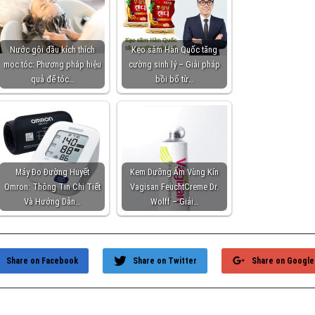
Nước gội đầu kích thích
Kẹo sâm Hàn Quốc tăng
mọc tóc: Phương pháp hiệu
cường sinh lý – Giải pháp
quả để tóc…
bồi bổ từ…
Máy Đo Đường Huyết
Kem Dưỡng Ẩm Vùng Kín
Omron: Thông Tin Chi Tiết
Vagisan FeuchtCreme Dr.
Và Hướng Dẫn…
Wolff – Giải…
Share on Facebook
Share on Twitter
Share on Google