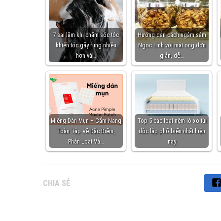
7 sai lầm khi chăm sóc tóc
Hướng dẫn cách ngâm sâm
khiến tóc gãy rụng nhiều
Ngọc Linh với mật ong đơn
hơn và…
giản, dễ…
Miếng Dán Mụn – Cẩm Nang
Top 5 các loại nệm lò xo túi
Toàn Tập Về Đặc Điểm,
độc lập phổ biến nhất hiện
Phân Loại Và…
nay
CHIA SẺ