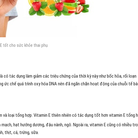
E tốt cho sức khỏe thai phụ
à có tác dụng làm giảm các triệu chứng của thời kỳ này như bốc hỏa, rối loạn
năng ức chế quá trình oxy hóa DNA nên đã ngăn chặn hoạt động của chuỗi tế b
n và loại tổng hợp. Vitamin E thiên nhiên có tác dụng tốt hơn vitamin E tổng 
a mạch, hạt hướng dương, đậu nành, ngô. Ngoài ra, vitamin E cũng có nhiều tr
, thịt, cá, trứng, sữa.