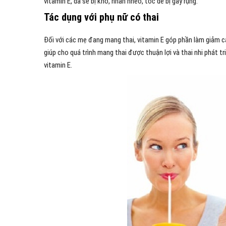
vitamin E, da sẽ bị khô, nhăn nheo, tóc dễ bị gãy rụng.
Tác dụng với phụ nữ có thai
Đối với các mẹ đang mang thai, vitamin E góp phần làm giảm c
giúp cho quá trình mang thai được thuận lợi và thai nhi phát t
vitamin E.