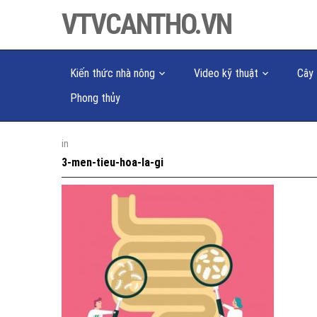
VTVCANTHO.VN
Kiến thức nhà nông
Video kỹ thuật
Cây 
Phong thủy
in
3-men-tieu-hoa-la-gi