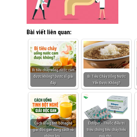
Bài viết liên quan:
Bị tiêu chảy uống nước cam
được không? Dược sĩ giải
Bị Tiêu Chảy Uống Nước
đáp
Yến Được Không?
Cách uống tinh bột nghệ
Eldoper - Thuốc điều trị
giải độc gan đúng cách và
triệu chứng tiêu chảy hiệu
những lưu…
quả cho…