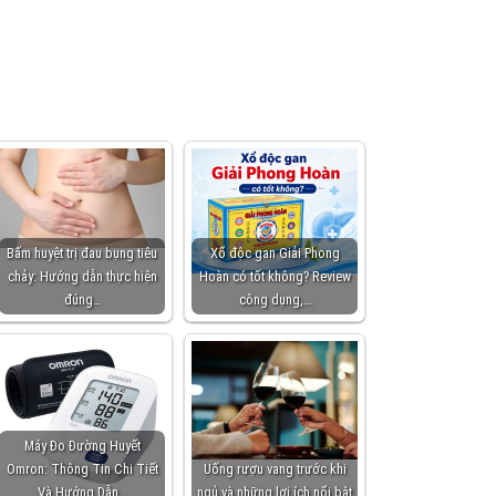
Bấm huyệt trị đau bụng tiêu
Xổ độc gan Giải Phong
chảy: Hướng dẫn thực hiện
Hoàn có tốt không? Review
đúng…
công dụng,…
Máy Đo Đường Huyết
Omron: Thông Tin Chi Tiết
Uống rượu vang trước khi
Và Hướng Dẫn…
ngủ và những lợi ích nổi bật