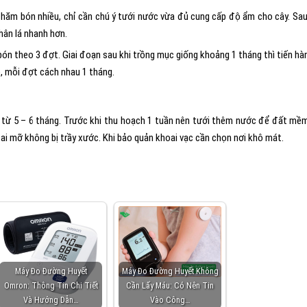
hăm bón nhiều, chỉ cần chú ý tưới nước vừa đủ cung cấp độ ẩm cho cây. Sau
thân lá nhanh hơn.
n theo 3 đợt. Giai đoạn sau khi trồng mục giống khoảng 1 tháng thì tiến hà
, mỗi đợt cách nhau 1 tháng.
 từ 5 – 6 tháng. Trước khi thu hoạch 1 tuần nên tưới thêm nước để đất mề
ai mỡ không bị trầy xước. Khi bảo quản khoai vạc cần chọn nơi khô mát.
Máy Đo Đường Huyết
Máy Đo Đường Huyết Không
Omron: Thông Tin Chi Tiết
Cần Lấy Máu: Có Nên Tin
Và Hướng Dẫn…
Vào Công…