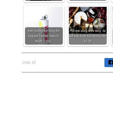
Kem Dưỡng Ẩm Vùng Kín
Phô mai uống rượu vang: Sự
Vagisan FeuchtCreme Dr.
kết hợp hoàn hảo không nên
Wolff – Giải…
bỏ lỡ!
CHIA SẺ