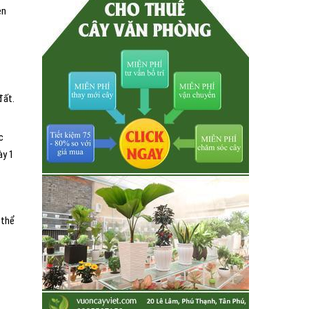
ên
đất.
c
ày 1
 thể