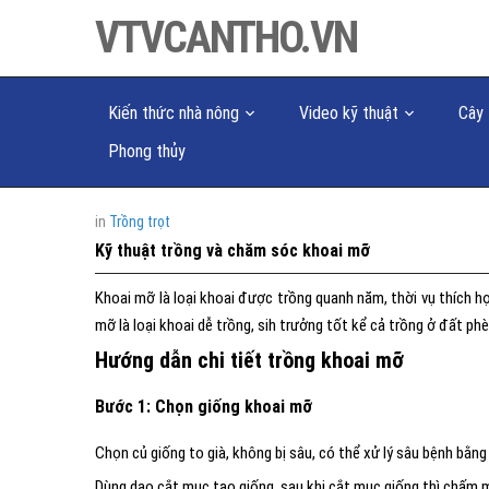
VTVCANTHO.VN
Kiến thức nhà nông
Video kỹ thuật
Cây 
Phong thủy
in
Trồng trọt
Kỹ thuật trồng và chăm sóc khoai mỡ
Khoai mỡ là loại khoai được trồng quanh năm, thời vụ thích h
mỡ là loại khoai dễ trồng, sih trưởng tốt kể cả trồng ở đất phè
Hướng dẫn chi tiết trồng khoai mỡ
Bước 1: Chọn giống khoai mỡ
Chọn củ giống to già, không bị sâu, có thể xử lý sâu bệnh bằn
Dùng dao cắt mục tạo giống, sau khi cắt mục giống thì chấm 