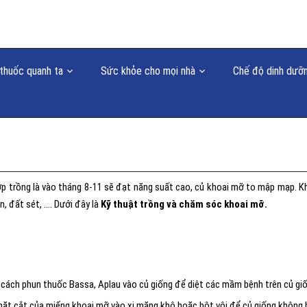
thuốc quanh ta
Sức khỏe cho mọi nhà
Chế độ dinh dưỡ
ợp trồng là vào tháng 8-11 sẽ đạt năng suất cao, củ khoai mỡ to mập mạp. K
n, đất sét, …. Dưới đây là
Kỹ thuật trồng và chăm sóc khoai mỡ.
g cách phun thuốc Bassa, Aplau vào củ giống để diệt các mầm bệnh trên củ gi
mặt cắt của miếng khoai mỡ vào xi măng khô hoặc bột vôi để củ giống không 