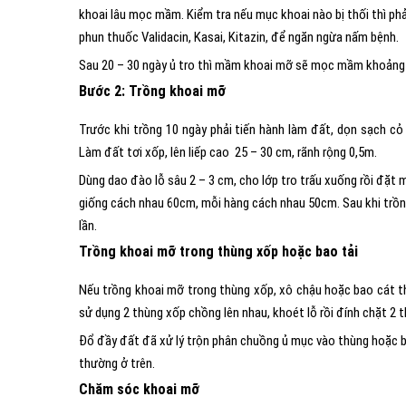
khoai lâu mọc mầm. Kiểm tra nếu mục khoai nào bị thối thì phải
phun thuốc Validacin, Kasai, Kitazin, để ngăn ngừa nấm bệnh.
Sau 20 – 30 ngày ủ tro thì mầm khoai mỡ sẽ mọc mầm khoảng 
Bước 2: Trồng khoai mỡ
Trước khi trồng 10 ngày phải tiến hành làm đất, dọn sạch cỏ 
Làm đất tơi xốp, lên liếp cao 25 – 30 cm, rãnh rộng 0,5m.
Dùng dao đào lỗ sâu 2 – 3 cm, cho lớp tro trấu xuống rồi đặ
giống cách nhau 60cm, mỗi hàng cách nhau 50cm. Sau khi trồng
lần.
Trồng khoai mỡ trong thùng xốp hoặc bao tải
Nếu trồng khoai mỡ trong thùng xốp, xô chậu hoặc bao cát th
sử dụng 2 thùng xốp chồng lên nhau, khoét lỗ rồi đính chặt 2 
Đổ đầy đất đã xử lý trộn phân chuồng ủ mục vào thùng hoặc ba
thường ở trên.
Chăm sóc khoai mỡ