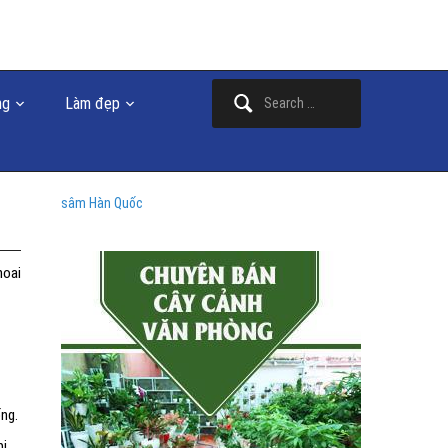
Search
ng
Làm đẹp
for:
sâm Hàn Quốc
hoai
ống.
bị