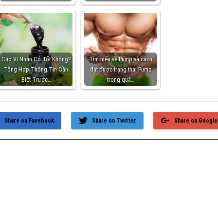
Cao Vị Nhân Có Tốt Không?
Tìm hiểu về Pump và cách
Tổng Hợp Thông Tin Cần
đạt được trạng thái Pump
Biết Trước…
trong quá…
Share on Facebook
Share on Twitter
Share on Google