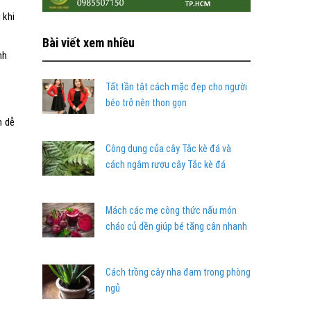
 khi
Bài viết xem nhiều
nh
Tất tần tật cách mặc đẹp cho người
béo trở nên thon gọn
m dễ
Công dụng của cây Tắc kè đá và
cách ngâm rượu cây Tắc kè đá
Mách các mẹ công thức nấu món
cháo củ dền giúp bé tăng cân nhanh
Cách trồng cây nha đam trong phòng
ngủ