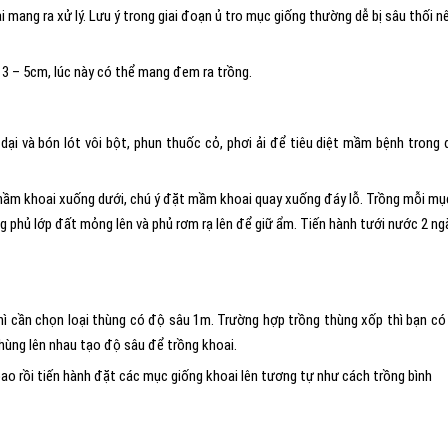
 mang ra xử lý. Lưu ý trong giai đoạn ủ tro mục giống thường dễ bị sâu thối n
3 – 5cm, lúc này có thể mang đem ra trồng.
dại và bón lót vôi bột, phun thuốc cỏ, phơi ải để tiêu diệt mầm bệnh trong 
t mầm khoai xuống dưới, chú ý đặt mầm khoai quay xuống đáy lỗ. Trồng mỗi mụ
 phủ lớp đất mỏng lên và phủ rơm rạ lên để giữ ẩm. Tiến hành tưới nước 2 ng
ì cần chọn loại thùng có độ sâu 1m. Trường hợp trồng thùng xốp thì bạn có
thùng lên nhau tạo độ sâu để trồng khoai.
o rồi tiến hành đặt các mục giống khoai lên tương tự như cách trồng bình