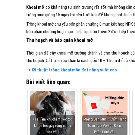
Khoai mỡ
có khả năng tự sinh trưởng rất tốt mà không cần c
trồng mục giống 15 ngày thì nên tưới kali để khoai phát triển 
Trồng khoai mỡ chủ yếu bón phân chuồng ủ mục kết hợp NPK bó
bón phân chuồng hoại mục. Tiếp tục bón thêm 2 đợt tiếp theo
Thu hoạch và bảo quản khoai mỡ
Thời gian để cây khoai mỡ trưởng thành và cho thu hoạch củ
thu hoạch. Cắt toàn bộ thân lá cách gốc 10 – 15 cm để củ kho
–>
Kỹ thuật trồng khoai môn đạt năng suất cao
Bài viết liên quan:
7 sai lầm khi chăm sóc tóc
Miếng Dán Mụn – Cẩm Nang
khiến tóc gãy rụng nhiều
Toàn Tập Về Đặc Điểm,
hơn và…
Phân Loại Và…