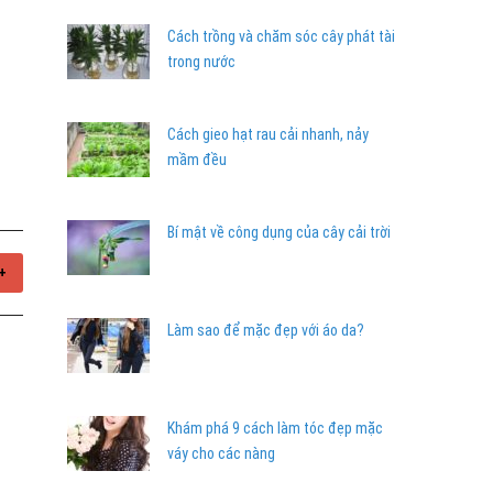
Cách trồng và chăm sóc cây phát tài
trong nước
Cách gieo hạt rau cải nhanh, nảy
mầm đều
Bí mật về công dụng của cây cải trời
+
Làm sao để mặc đẹp với áo da?
Khám phá 9 cách làm tóc đẹp mặc
váy cho các nàng