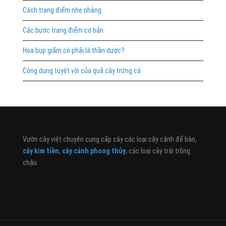
Cách trang điểm nhẹ nhàng
Các bước trang điểm cơ bản
Hoa bụp giấm có phải là thần dược?
Công dụng tuyệt vời của quả cây trứng cá
Vườn cây việt chuyên cung cấp cây các loại cây cảnh để bàn,
cây kim tiền
,
cây cảnh phong thủy
, các loại cây trái trồng
chậu