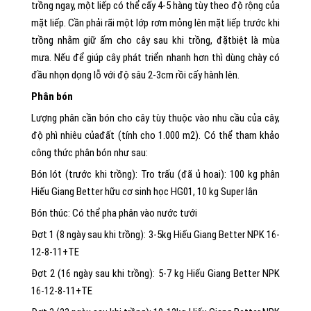
trồng ngay, một liếp có thể cấy 4-5 hàng tùy theo độ rộng của
mặt liếp. Cần phải rãi một lớp rơm mỏng lên mặt liếp trước khi
trồng nhằm giữ ấm cho cây sau khi trồng, đặtbiệt là mùa
mưa. Nếu để giúp cây phát triển nhanh hơn thì dùng chày có
đầu nhọn dọng lỗ với độ sâu 2-3cm rồi cấy hành lên.
Phân bón
Lượng phân cần bón cho cây tùy thuộc vào nhu cầu của cây,
độ phì nhiêu củađất (tính cho 1.000 m2). Có thể tham khảo
công thức phân bón như sau:
Bón lót (trước khi trồng): Tro trấu (đã ủ hoai): 100 kg phân
Hiếu Giang Better hữu cơ sinh học HG01, 10 kg Super lân
Bón thúc: Có thể pha phân vào nước tưới
Đợt 1 (8 ngày sau khi trồng): 3-5kg Hiếu Giang Better NPK 16-
12-8-11+TE
Đợt 2 (16 ngày sau khi trồng): 5-7 kg Hiếu Giang Better NPK
16-12-8-11+TE