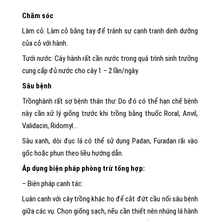
Chăm sóc
Làm cỏ: Làm cỏ bằng tay để tránh sự cạnh tranh dinh dưỡng
của cỏ với hành.
Tưới nước: Cây hành rất cần nước trong quá trình sinh trưởng
cung cấp đủ nước cho cây 1 – 2 lần/ngày.
Sâu bệnh
Trồnghành rất sợ bệnh thán thư: Do đó có thể hạn chế bệnh
này cần xử lý giống trước khi trồng bằng thuốc Roral, Anvil,
Validacin, Ridomyl…
Sâu xanh, dòi đục lá có thể sử dụng Padan, Furadan rãi vào
gốc hoặc phun theo liều hướng dẫn.
Áp dụng biện pháp phòng trừ tổng hợp:
– Biện pháp canh tác:
Luân canh với cây trồng khác họ để cắt đứt cầu nối sâu bệnh
giữa các vụ. Chọn giống sạch, nếu cần thiết nên nhúng lá hành