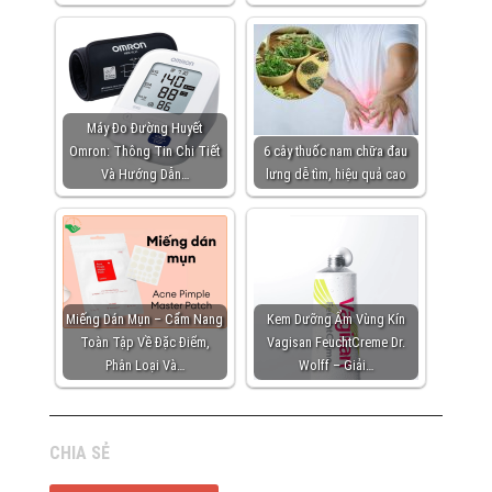
Máy Đo Đường Huyết
Omron: Thông Tin Chi Tiết
6 cây thuốc nam chữa đau
Và Hướng Dẫn…
lưng dễ tìm, hiệu quả cao
Miếng Dán Mụn – Cẩm Nang
Kem Dưỡng Ẩm Vùng Kín
Toàn Tập Về Đặc Điểm,
Vagisan FeuchtCreme Dr.
Phân Loại Và…
Wolff – Giải…
CHIA SẺ