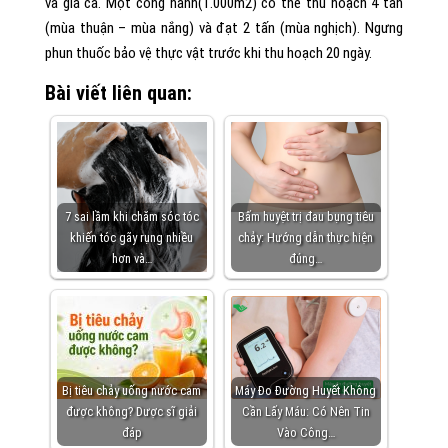
và giá cả. Một công hành(1.000m2) có thể thu hoạch 4 tấn
(mùa thuận – mùa nắng) và đạt 2 tấn (mùa nghịch). Ngưng
phun thuốc bảo vệ thực vật trước khi thu hoạch 20 ngày.
Bài viết liên quan:
7 sai lầm khi chăm sóc tóc
Bấm huyệt trị đau bụng tiêu
khiến tóc gãy rụng nhiều
chảy: Hướng dẫn thực hiện
hơn và…
đúng…
Bị tiêu chảy uống nước cam
Máy Đo Đường Huyết Không
được không? Dược sĩ giải
Cần Lấy Máu: Có Nên Tin
đáp
Vào Công…