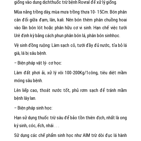
giống vào dung dịchthuốc trừ bệnh Rovral để xử lý giống.
Mùa nắng trồng dày, mùa mưa trồng thưa 10- 15Cm. Bón phân
cân đối giữa đạm, lân, kali. Nên bón thêm phân chuồng hoai
vào lần bón lót hoặc phân hữu cơ vi sinh. Hạn chế việc tưới
Urê định kỳ bằng cách phun phân bón lá, phân bón sinhhọc.
Vệ sinh đồng ruộng: Làm sạch cỏ, tưới đầy đủ nước, tỉa bỏ lá
già, lá bị sâu bệnh.
– Biện pháp vật lý- cơ học:
Làm đất phơi ải, xử lý vôi 100-200Kg/1công, tiêu diệt mầm
móng sâu bệnh.
Lên liếp cao, thoát nước tốt, phủ rơm sạch để tránh mầm
bệnh lây lan.
– Biện pháp sinh học:
Hạn sử dụng thuốc trừ sâu để bảo tồn thiên địch, nhất là ong
ký sinh, cóc, ếch, nhái . . .
Sử dụng các chế phẩm sinh học như AIM trừ dòi đục lá hành