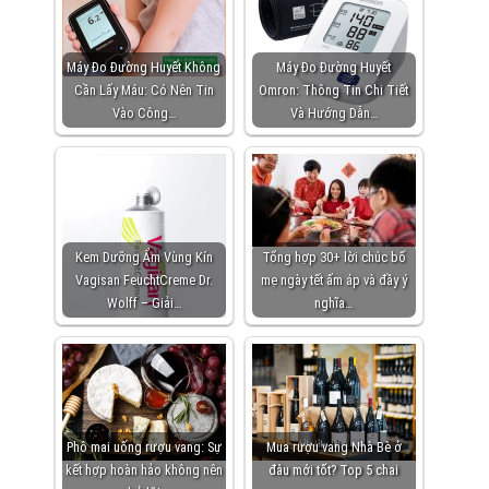
Máy Đo Đường Huyết Không
Máy Đo Đường Huyết
Cần Lấy Máu: Có Nên Tin
Omron: Thông Tin Chi Tiết
Vào Công…
Và Hướng Dẫn…
Kem Dưỡng Ẩm Vùng Kín
Tổng hợp 30+ lời chúc bố
Vagisan FeuchtCreme Dr.
mẹ ngày tết ấm áp và đầy ý
Wolff – Giải…
nghĩa…
Phô mai uống rượu vang: Sự
Mua rượu vang Nhà Bè ở
kết hợp hoàn hảo không nên
đâu mới tốt? Top 5 chai