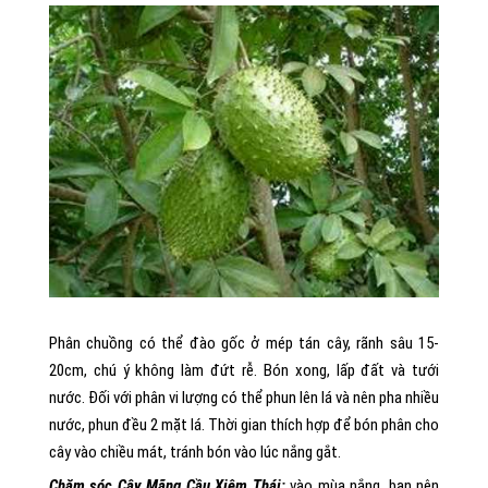
Phân chuồng có thể đào gốc ở mép tán cây, rãnh sâu 15-
20cm, chú ý không làm đứt rễ. Bón xong, lấp đất và tưới
nước. Đối với phân vi lượng có thể phun lên lá và nên pha nhiều
nước, phun đều 2 mặt lá. Thời gian thích hợp để bón phân cho
cây vào chiều mát, tránh bón vào lúc nắng gắt.
Chăm sóc Cây Mãng Cầu Xiêm Thái
:
vào mùa nắng, bạn nên