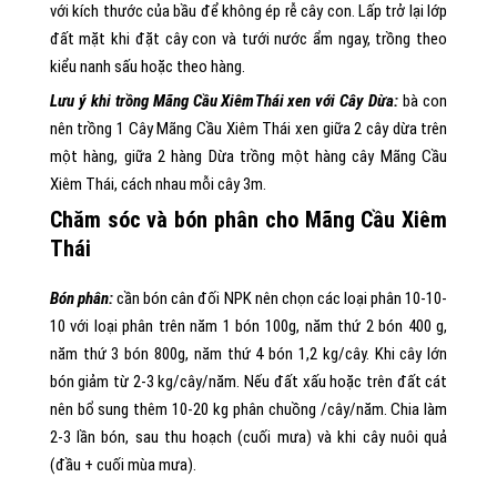
với kích thước của bầu để không ép rễ cây con. Lấp trở lại lớp
đất mặt khi đặt cây con và tưới nước ẩm ngay, trồng theo
kiểu nanh sấu hoặc theo hàng.
Lưu ý khi trồng Mãng Cầu Xiêm
Thái xen với Cây Dừa:
bà con
nên trồng 1 Cây Mãng Cầu Xiêm Thái xen giữa 2 cây dừa trên
một hàng, giữa 2 hàng Dừa trồng một hàng cây Mãng Cầu
Xiêm Thái, cách nhau mỗi cây 3m.
Chăm sóc và bón phân cho M
ãng Cầu Xiêm
Thái
Bón phân:
cần bón cân đối NPK nên chọn các loại phân 10-10-
10 với loại phân trên năm 1 bón 100g, năm thứ 2 bón 400 g,
năm thứ 3 bón 800g, năm thứ 4 bón 1,2 kg/cây. Khi cây lớn
bón giảm từ 2-3 kg/cây/năm. Nếu đất xấu hoặc trên đất cát
nên bổ sung thêm 10-20 kg phân chuồng /cây/năm. Chia làm
2-3 lần bón, sau thu hoạch (cuối mưa) và khi cây nuôi quả
(đầu + cuối mùa mưa).