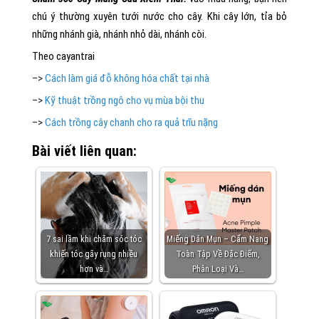
chú ý thường xuyên tưới nước cho cây. Khi cây lớn, tỉa bỏ
những nhánh già, nhánh nhỏ dài, nhánh còi.
Theo cayantrai
–>
Cách làm giá đỗ không hóa chất tại nhà
–>
Kỹ thuật trồng ngô cho vụ mùa bội thu
–>
Cách trồng cây chanh cho ra quả trĩu nặng
Bài viết liên quan:
7 sai lầm khi chăm sóc tóc
Miếng Dán Mụn – Cẩm Nang
khiến tóc gãy rụng nhiều
Toàn Tập Về Đặc Điểm,
hơn và…
Phân Loại Và…