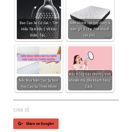
Bao Cao Su Có Gai – Tìm
Nệm khách sạn hay dùng là
Hiểu Từ A Đến Z Về Đặc
nệm gì? 3 Loại đệm khách
Điểm, Tác…
sạn phổ…
Mẫu thông báo chương trình
Nên Mua Nệm Cao Su Non
khuyến mãi đến khách hàng:
Hay Cao Su Thiên Nhiên
Cách…
CHIA SẺ
Share on Google+