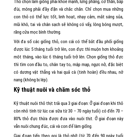
Thỏ chọn làm giống phải khoẻ mạnh, lưng phẳng, cơ thăn, bắp
đùi, mông phải đầy đặn và chắc chắn. Chỉ chọn mua những
con thỏ có thể lực tốt, linh hoạt, nhạy cảm, mắt sáng sủa,
mũi khô, tai và chân sạch sẽ không có vẩy, lông bóng mượt,
răng cửa mọc bình thường.
Với đa số các giống thỏ, con cái có thể bắt đầu phối giống
được lúc 5 tháng tuổi trở lên, con đực thì muộn hơn khoảng
một tháng, vào lúc 6 tháng tuổi trở lên. Chọn giống thỏ đực
thì tìm con đầu to, chân tay to, mập mạp, ngực nở, đặc biệt
có dương vật thẳng và hai quả cà (tinh hoàn) đều nhau, nở
nang (không bị lép).
Kỹ thuật nuôi và chăm sóc thỏ
Kỹ thuật nuôi thỏ thịt trải qua 3 giai đoạn: Ở giai đoạn khi thỏ
còn nhỏ tính từ lúc cai sữa từ 30 – 70 ngày tuổi) có đến 70 –
80% thỏ đực thừa được đưa vào nuôi thịt. Ở giai đoạn này
vẫn nuôi chung đúc, cái và con để làm giống.
Giai đoạn tiếp theo gọi là thỏ nhỡ (từ 70 đến 90 ngày tuổi