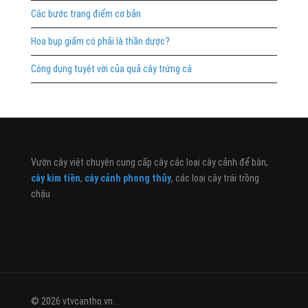
Các bước trang điểm cơ bản
Hoa bụp giấm có phải là thần dược?
Công dụng tuyệt vời của quả cây trứng cá
Vườn cây việt chuyên cung cấp cây các loại cây cảnh để bàn,
cây kim tiền
,
cây cảnh phong thủy
, các loại cây trái trồng
chậu
© 2026 vtvcantho.vn. .