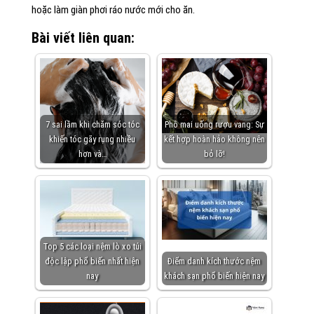
hoặc làm giàn phơi ráo nước mới cho ăn.
Bài viết liên quan:
7 sai lầm khi chăm sóc tóc
Phô mai uống rượu vang: Sự
khiến tóc gãy rụng nhiều
kết hợp hoàn hảo không nên
hơn và…
bỏ lỡ!
Top 5 các loại nệm lò xo túi
độc lập phổ biến nhất hiện
Điểm danh kích thước nệm
nay
khách sạn phổ biến hiện nay