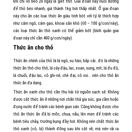
khi chỉ vỗ béo 20 ngày là giết thịt. Giai đoạn này nuôi dưỡng
để thỏ béo nhanh, giá thành 1kg hơi thấp nhất. Ở giai đoạn
này cho ăn các loại thức ăn giàu tinh bột với tỷ lệ thích hợp
như cám ngô, cám gạo, khoai sắn khô (60 – 100 g/con/này),
các loại thức ăn thô xanh có thể giảm bớt (bình quân giai
đoạn này chỉ cần 400 g/con/ngày).
Thức ăn cho thỏ
Thức ăn chính của thỏ là lá ngô, su hào, bắp cải…đó là những
thức ăn thô cho thỏ, lá cây đậu, lạc, xoan, sung, mít, lá đu đủ,
lá chuối, đậu lạc, cỏ ghi-nê, chè đại, cỏ voi… nên cho thỏ ăn
thức ăn đa dạng.
Thức ăn xanh cho thỏ cần thu hái từ nguồn sạch sẽ. Không
được cắt thức ăn ở những nơi chăn thả gia súc, gia cầm hoặc
đọng nước để tránh các bệnh giun sán. Cũng không được cho
thỏ ăn thức ăn đã bị mốc, chua, nẫu, lên men để tránh các
bệnh tiêu chảy, trướng bụng đầy hơi. Không nên chất thức ăn
thô xanh (cỏ, lá) thành đống sau khi cắt về, mà nên rải ra