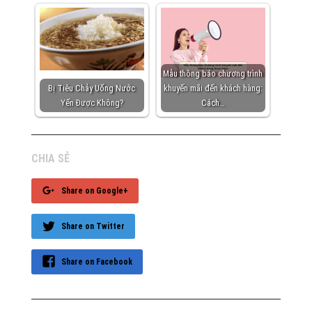
Mẫu thông báo chương trình
Bị Tiêu Chảy Uống Nước
khuyến mãi đến khách hàng:
Yến Được Không?
Cách…
CHIA SẺ
Share on Google+
Share on Twitter
Share on Facebook