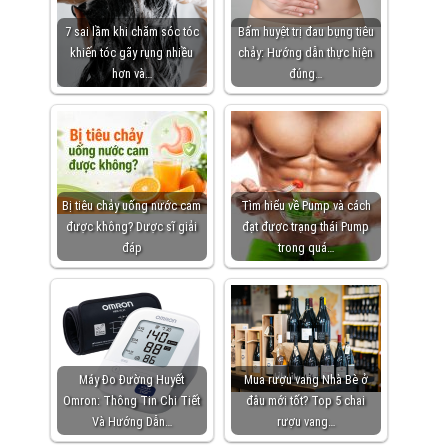
7 sai lầm khi chăm sóc tóc
Bấm huyệt trị đau bụng tiêu
khiến tóc gãy rụng nhiều
chảy: Hướng dẫn thực hiện
hơn và…
đúng…
Bị tiêu chảy uống nước cam
Tìm hiểu về Pump và cách
được không? Dược sĩ giải
đạt được trạng thái Pump
đáp
trong quá…
Máy Đo Đường Huyết
Mua rượu vang Nhà Bè ở
Omron: Thông Tin Chi Tiết
đâu mới tốt? Top 5 chai
Và Hướng Dẫn…
rượu vang…