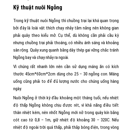
Kỹ thuật nuôi Ngỗng
Trong kỹ thuật nuôi Ngỗng thì chuồng trại lại khá quan trọng
bởi đây là loài vật thích chạy nhảy tắm nắng nên không gian
phải quây theo kiểu mở. Cụ thể, dù không cần phải cầu kỳ
nhưng chuồng trại phải thoáng, có nhiều ánh sáng và khoảng
sân rộng. Quây xung quanh bằng dây thép gai vững chắc tránh
Ngỗng bay và chạy nhảy ra ngoài.
Vì chúng rất nhanh lớn nên cần sử dụng máng ăn có kích
thước 45cm*60cm*2cm dùng cho 25 – 30 ngỗng con. Máng
uống cũng phải to để đủ lượng nước cho chúng uống hàng
ngày.
Nuôi Ngỗng ở thời kỳ đầu khoảng một tháng tuổi, nếu nhiệt
độ thấp Ngỗng không chịu được rét, vì khả năng điều tiết
thân nhiệt kém, nên nhốt Ngỗng mới nở trong quây kín bằng
cót cao từ 0,8 – 1m, giữ nhiệt độ khoảng 30 – 320C. Nếu
nhiệt độ ngoài trời quá thấp, phải thắp bóng điện, trong vòng