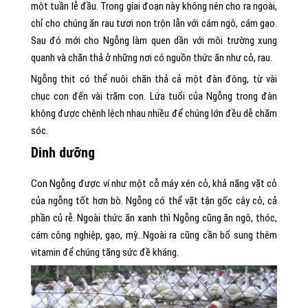
một tuần lễ đầu. Trong giai đoạn này không nên cho ra ngoài,
chỉ cho chúng ăn rau tươi non trộn lẫn với cám ngô, cám gạo.
Sau đó mới cho Ngỗng làm quen dần với môi trường xung
quanh và chăn thả ở những nơi có nguồn thức ăn như cỏ, rau.
Ngỗng thịt có thể nuôi chăn thả cả một đàn đông, từ vài
chục con đến vài trăm con. Lứa tuổi của Ngỗng trong đàn
không được chênh lệch nhau nhiều để chúng lớn đều dễ chăm
sóc.
Dinh dưỡng
Con Ngỗng được ví như một cỗ máy xén cỏ, khả năng vặt cỏ
của ngỗng tốt hơn bò. Ngỗng có thể vặt tận gốc cây cỏ, cả
phần củ rễ. Ngoài thức ăn xanh thì Ngỗng cũng ăn ngô, thóc,
cám công nghiệp, gạo, mỳ…Ngoài ra cũng cần bổ sung thêm
vitamin để chúng tăng sức đề kháng.