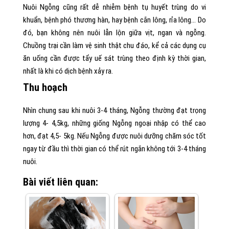
Nuôi Ngỗng cũng rất dễ nhiễm bệnh tụ huyết trùng do vi
khuẩn, bệnh phó thương hàn, hay bệnh cắn lông, rỉa lông… Do
đó, bạn không nên nuôi lẫn lộn giữa vịt, ngan và ngỗng.
Chuồng trại cần làm vệ sinh thật chu đáo, kể cả các dụng cụ
ăn uống cần được tẩy uế sát trùng theo định kỳ thời gian,
nhất là khi có dịch bệnh xảy ra.
Thu hoạch
Nhìn chung sau khi nuôi 3-4 tháng, Ngỗng thường đạt trọng
lượng 4- 4,5kg, những giống Ngỗng ngoại nhập có thể cao
hơn, đạt 4,5- 5kg. Nếu Ngỗng được nuôi dưỡng chăm sóc tốt
ngay từ đầu thì thời gian có thể rút ngắn không tới 3-4 tháng
nuôi.
Bài viết liên quan: