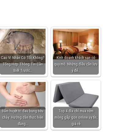
Cao Vị Nhân Có Tốt Không?
Kinh doanh khách sạn có
Tổng Hợp Thông Tin Cần
quy mô: Những điều cần lưu
Biết Trước…
ý để…
Bấm huyệt trị đau bụng tiêu
Top 4 địa chỉ mua nệm
chảy: Hướng dẫn thực hiện
mỏng gấp gọn online uy tín,
đúng…
giá rẻ