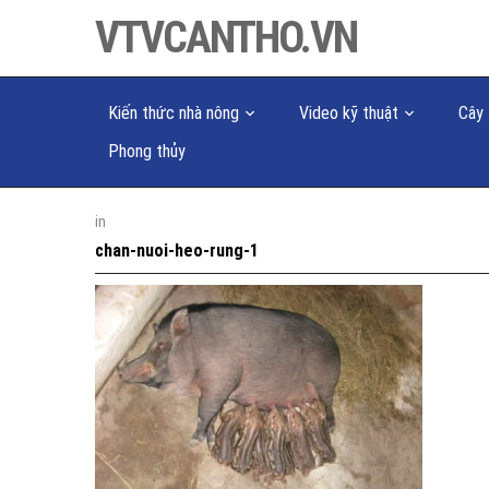
VTVCANTHO.VN
Kiến thức nhà nông
Video kỹ thuật
Cây 
Phong thủy
in
chan-nuoi-heo-rung-1