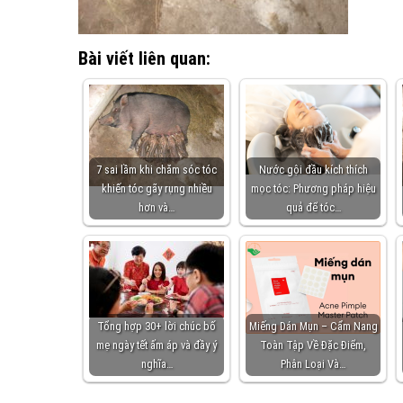
Bài viết liên quan:
7 sai lầm khi chăm sóc tóc
Nước gội đầu kích thích
khiến tóc gãy rụng nhiều
mọc tóc: Phương pháp hiệu
hơn và…
quả để tóc…
Tổng hợp 30+ lời chúc bố
Miếng Dán Mụn – Cẩm Nang
mẹ ngày tết ấm áp và đầy ý
Toàn Tập Về Đặc Điểm,
nghĩa…
Phân Loại Và…