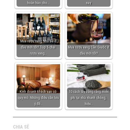
hoàn hảo cho…
nay
Mua rượu vang Nhà Bè ở
đâu mới tốt? Top 5 chai
Mua rượu vang Cần Giuộc ở
rượu vang…
đâu mới tốt?
Kinh doanh khách sạn có
10 cách tẩy trắng răng miễn
quy mô: Những điều cần lưu
phí tại nhà nhanh chóng,
ý để…
hiệu…
CHIA SẺ