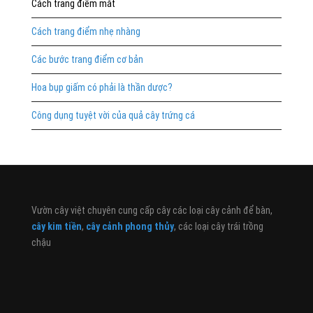
Cách trang điểm mắt
Cách trang điểm nhẹ nhàng
Các bước trang điểm cơ bản
Hoa bụp giấm có phải là thần dược?
Công dụng tuyệt vời của quả cây trứng cá
Vườn cây việt chuyên cung cấp cây các loại cây cảnh để bàn,
cây kim tiền
,
cây cảnh phong thủy
, các loại cây trái trồng
chậu