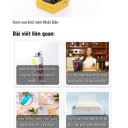
Kem vua khử nám Nhật Bản
Bài viết liên quan:
Kem Dưỡng Ẩm Vùng Kín
Vagisan FeuchtCreme Dr.
[Tư vấn] Nên mua rượu vang
Wolff – Giải…
bịch quận 2 ở đâu mới tốt?
Kem chống nắng Hàn Quốc
Top 5 các loại nệm lò xo túi
nâng tone da: Lựa chọn
độc lập phổ biến nhất hiện