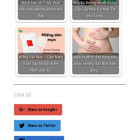
Mách bạn cách lựa chọn
Máy Đo Đường Huyết Không
mẫu sofa phòng khách nhỏ
Cần Lấy Máu: Có Nên Tin
đẹp
Vào Công…
Miếng Dán Mụn – Cẩm Nang
Bấm huyệt trị đau bụng tiêu
Toàn Tập Về Đặc Điểm,
chảy: Hướng dẫn thực hiện
Phân Loại Và…
đúng…
CHIA SẺ
Share on Google+
Share on Twitter