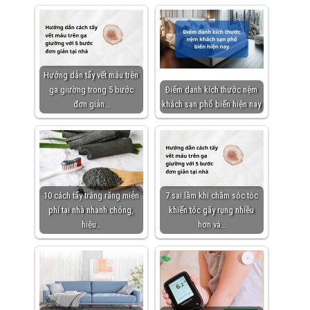
Hướng dẫn tẩy vết máu trên
ga giường trong 5 bước
Điểm danh kích thước nệm
đơn giản…
khách sạn phổ biến hiện nay
10 cách tẩy trắng răng miễn
7 sai lầm khi chăm sóc tóc
phí tại nhà nhanh chóng,
khiến tóc gãy rụng nhiều
hiệu…
hơn và…