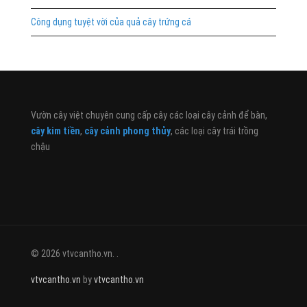
Công dụng tuyệt vời của quả cây trứng cá
Vườn cây việt chuyên cung cấp cây các loại cây cảnh để bàn,
cây kim tiền
,
cây cảnh phong thủy
, các loại cây trái trồng
chậu
© 2026 vtvcantho.vn. .
vtvcantho.vn
by
vtvcantho.vn