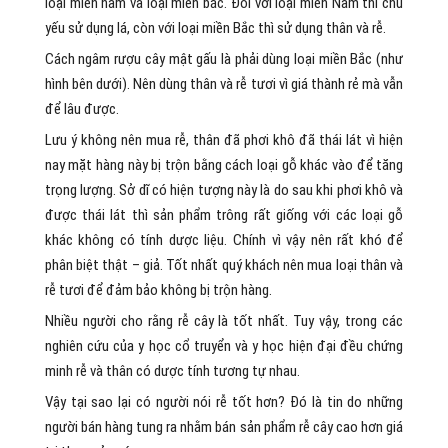
loại miền nam và loại miền bắc. Đối với loại miền Nam thì chủ
yếu sử dụng lá, còn với loại miền Bắc thì sử dụng thân và rễ.
Cách ngâm rượu cây mật gấu là phải dùng loại miền Bắc (như
hình bên dưới). Nên dùng thân và rễ tươi vì giá thành rẻ mà vẫn
để lâu được.
Lưu ý không nên mua rễ, thân đã phơi khô đã thái lát vì hiện
nay mặt hàng này bị trộn bằng cách loại gỗ khác vào để tăng
trọng lượng. Sở dĩ có hiện tượng này là do sau khi phơi khô và
được thái lát thì sản phẩm trông rất giống với các loại gỗ
khác không có tính dược liệu. Chính vì vậy nên rất khó để
phân biệt thật – giả. Tốt nhất quý khách nên mua loại thân và
rễ tươi để đảm bảo không bị trộn hàng.
Nhiều người cho rằng rễ cây là tốt nhất. Tuy vậy, trong các
nghiên cứu của y học cổ truyển và y học hiện đại đều chứng
minh rễ và thân có dược tính tương tự nhau.
Vậy tại sao lại có người nói rễ tốt hơn? Đó là tin do những
người bán hàng tung ra nhằm bán sản phẩm rễ cây cao hơn giá