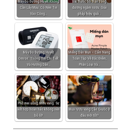
Máy Đo Đường Huyết Không
Bài thuốc bổ thận tráng
Cần Lấy Máu: Có Nên Tin
dương ngâm rượu: Giải
Vào Công…
pháp hiệu quả…
Máy Đo Đường Huyết
Miếng Dán Mụn – Cẩm Nang
Omron: Thông Tin Chi Tiết
Toàn Tập Về Đặc Điểm,
Và Hướng Dẫn…
Phân Loại Và…
Phô mai uống rượu vang: Sự
kết hợp hoàn hảo không nên
Mua rượu vang Cần Giuộc ở
bỏ lỡ!
đâu mới tốt?