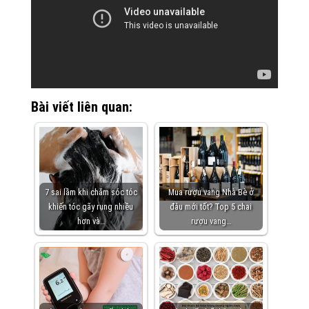
Bài viết liên quan:
7 sai lầm khi chăm sóc tóc
Mua rượu vang Nhà Bè ở
khiến tóc gãy rụng nhiều
đâu mới tốt? Top 5 chai
hơn và…
rượu vang…