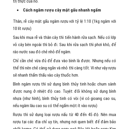
trị thực của nó.
Cách ngâm rượu cây mật gấu nhanh ngấm
Thân, rễ cây mật gấu ngâm rượu với tỷ lệ 1:10 (1kg ngâm với
10 lít rượu)
Sau khi mua rễ và thân cây thì tiến hành rửa sạch. Nếu có lớp
vỏ cây bên ngoài thì bỏ đi. Sau khi rửa sạch thì phơi khô, để
ráo nước sau đó chẻ nhỏ để ngâm.
Chỉ cần chẻ vừa đủ để đưa vào bình là được. Nhưng nếu có
thể thì nên chẻ càng ngắn và nhỏ thì càng tốt. Vì như vậy rượu
sẽ nhanh thẩm thấu vào cây thuốc hơn.
Bình ngâm rượu thì sử dụng bình thủy tinh hoặc chum sành
được nung ở nhiệt độ cao. Tuyệt đối không sử dụng bình
nhựa (như hình), bình thủy tinh có vòi (vì có gioang cao su,
nếu ngâm lâu cao su có thể ngấm một ít vào rượu)
Rượu thì sử dụng loại rượu nấu từ 40 đến 45 độ. Nên mua
rượu tại các địa chỉ uy tín, nhưng nơi quen biết để đảm bảo