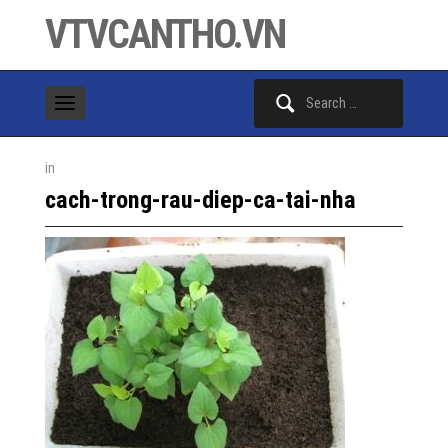
VTVCANTHO.VN
Search
for:
in
cach-trong-rau-diep-ca-tai-nha