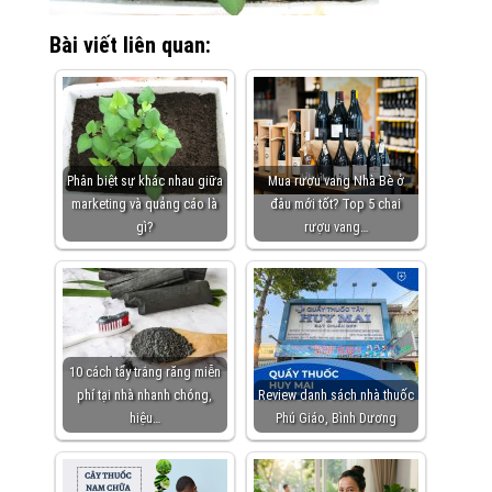
Bài viết liên quan:
Phân biệt sự khác nhau giữa
Mua rượu vang Nhà Bè ở
marketing và quảng cáo là
đâu mới tốt? Top 5 chai
gì?
rượu vang…
10 cách tẩy trắng răng miễn
phí tại nhà nhanh chóng,
Review danh sách nhà thuốc
hiệu…
Phú Giáo, Bình Dương