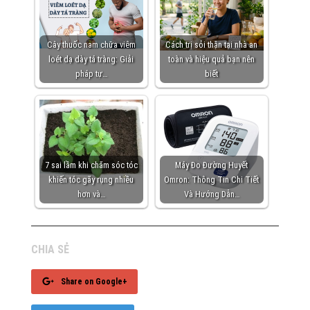
Cây thuốc nam chữa viêm
Cách trị sỏi thận tại nhà an
loét dạ dày tá tràng: Giải
toàn và hiệu quả bạn nên
pháp tự…
biết
7 sai lầm khi chăm sóc tóc
Máy Đo Đường Huyết
khiến tóc gãy rụng nhiều
Omron: Thông Tin Chi Tiết
hơn và…
Và Hướng Dẫn…
CHIA SẺ
Share on Google+