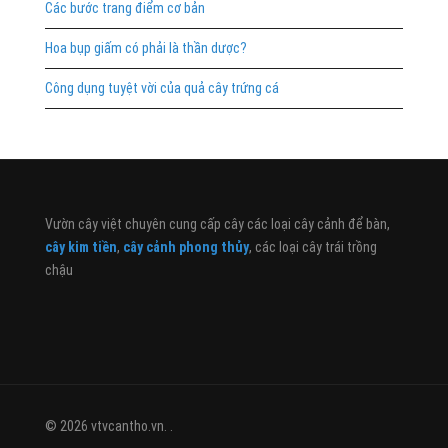
Các bước trang điểm cơ bản
Hoa bụp giấm có phải là thần dược?
Công dụng tuyệt vời của quả cây trứng cá
Vườn cây việt chuyên cung cấp cây các loại cây cảnh để bàn,
cây kim tiền
,
cây cảnh phong thủy
, các loại cây trái trồng
chậu
© 2026 vtvcantho.vn. .