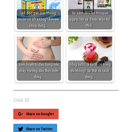
Xổ độc gan Giải Phong
So sánh Siro ho Prospan
Hoàn có tốt không? Review
người lớn và Thiên Môn Bổ
công dụng,…
Phổi…
Bấm huyệt trị đau bụng tiêu
Uống nước lá tía tô có trắng
chảy: Hướng dẫn thực hiện
da không? Sự thật và cách
đúng…
dùng…
CHIA SẺ
Share on Google+
Share on Twitter