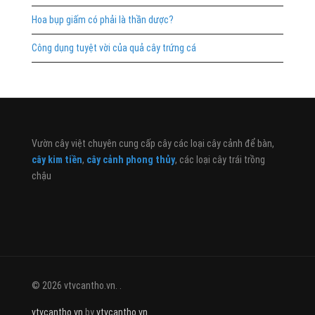
Hoa bụp giấm có phải là thần dược?
Công dụng tuyệt vời của quả cây trứng cá
Vườn cây việt chuyên cung cấp cây các loại cây cảnh để bàn,
cây kim tiền
,
cây cảnh phong thủy
, các loại cây trái trồng
chậu
© 2026 vtvcantho.vn. .
vtvcantho.vn
by
vtvcantho.vn