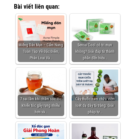
Bài viết liên quan:
Miếng Dán Mụn – Cẩm Nang
Sensa Cool có trị mụn
Toàn Tập Về Đặc Điểm,
không? Giải đáp từ thành
Phân Loại Và…
phần đến hiệu…
7 sai lầm khi chăm sóc tóc
Cây thuốc nam chữa viêm
khiến tóc gãy rụng nhiều
loét dạ dày tá tràng: Giải
hơn và…
pháp tự…