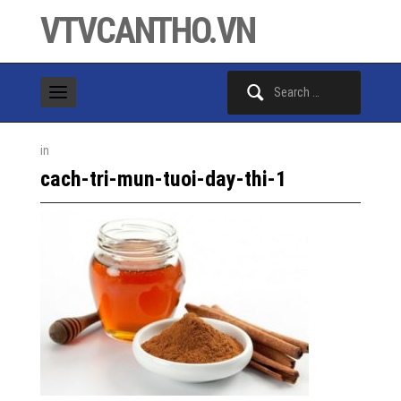
VTVCANTHO.VN
Search
for:
in
cach-tri-mun-tuoi-day-thi-1