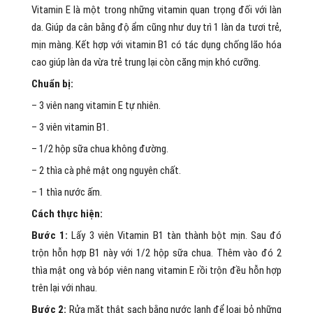
Vitamin E là một trong những vitamin quan trọng đối với làn
da. Giúp da cân bằng độ ẩm cũng như duy trì 1 làn da tươi trẻ,
mịn màng. Kết hợp với vitamin B1 có tác dụng chống lão hóa
cao giúp làn da vừa trẻ trung lại còn căng mịn khó cưỡng.
Chuẩn bị:
– 3 viên nang vitamin E tự nhiên.
– 3 viên vitamin B1.
– 1/2 hộp sữa chua không đường.
– 2 thìa cà phê mật ong nguyên chất.
– 1 thìa nước ấm.
Cách thực hiện:
Bước 1:
Lấy 3 viên Vitamin B1 tàn thành bột mịn. Sau đó
trộn hỗn hợp B1 này với 1/2 hộp sữa chua. Thêm vào đó 2
thìa mật ong và bóp viên nang vitamin E rồi trộn đều hỗn hợp
trên lại với nhau.
Bước 2:
Rửa mặt thật sạch bằng nước lạnh để loại bỏ những