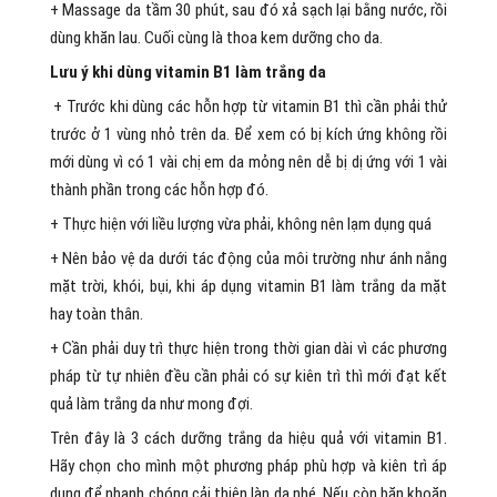
+ Massage da tầm 30 phút, sau đó xả sạch lại bằng nước, rồi
dùng khăn lau. Cuối cùng là thoa kem dưỡng cho da.
Lưu ý khi dùng vitamin B1 làm trắng da
+ Trước khi dùng các hỗn hợp từ vitamin B1 thì cần phải thử
trước ở 1 vùng nhỏ trên da. Để xem có bị kích ứng không rồi
mới dùng vì có 1 vài chị em da mỏng nên dễ bị dị ứng với 1 vài
thành phần trong các hỗn hợp đó.
+ Thực hiện với liều lượng vừa phải, không nên lạm dụng quá
+ Nên bảo vệ da dưới tác động của môi trường như ánh nắng
mặt trời, khói, bụi, khi áp dụng vitamin B1 làm trắng da mặt
hay toàn thân.
+ Cần phải duy trì thực hiện trong thời gian dài vì các phương
pháp từ tự nhiên đều cần phải có sự kiên trì thì mới đạt kết
quả làm trắng da như mong đợi.
Trên đây là 3 cách dưỡng trắng da hiệu quả với vitamin B1.
Hãy chọn cho mình một phương pháp phù hợp và kiên trì áp
dụng để nhanh chóng cải thiện làn da nhé. Nếu còn băn khoăn