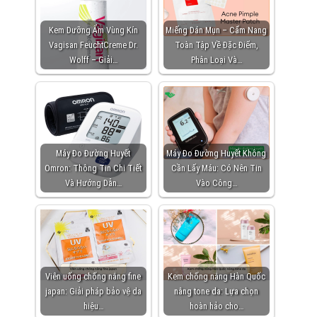
Kem Dưỡng Ẩm Vùng Kín
Miếng Dán Mụn – Cẩm Nang
Vagisan FeuchtCreme Dr.
Toàn Tập Về Đặc Điểm,
Wolff – Giải…
Phân Loại Và…
Máy Đo Đường Huyết
Máy Đo Đường Huyết Không
Omron: Thông Tin Chi Tiết
Cần Lấy Máu: Có Nên Tin
Và Hướng Dẫn…
Vào Công…
Viên uống chống nắng fine
Kem chống nắng Hàn Quốc
japan: Giải pháp bảo vệ da
nâng tone da: Lựa chọn
hiệu…
hoàn hảo cho…