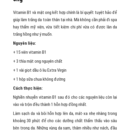
Vitamin B1 và mật ong kết hợp chính là bí quyết tuyệt hảo để
giúp làm trắng da toàn thân tại nhà. Mà không cần phải đi spa
hay thẩm mỹ viện, vừa tiết kiệm chi phí vừa có được làn da
trắng hồng như ý muốn.
Nguyên liệu:
+ 15 viên vitamin B1
+ 3 thìa mật ong nguyên chất
+ 1 vài giọt dầu ô liu Extra Virgin
+ 1 hộp sữa chua không đường
Cách thực hiện:
Nghiền nhuyễn vitamin B1 sau đó cho các nguyên liệu còn lại
vào và trộn đều thành 1 hỗn hợp đồng nhất.
Làm sạch da và bôi hỗn hợp lên da, mát-xa nhẹ nhàng trong
khoảng 30 phút để cho các dưỡng chất thẩm thấu vào sâu
bên trong da. Những vùng da sạm, thâm nhiều như nách, đầu