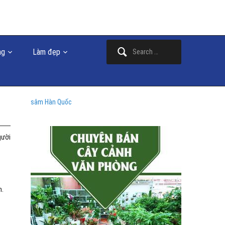
Search
ng
Làm đẹp
for:
sâm Hàn Quốc
gười
m.