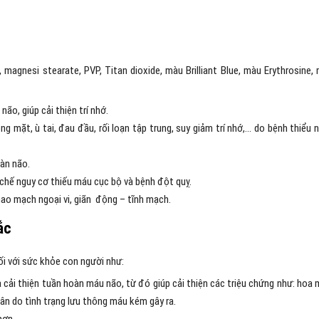
 magnesi stearate, PVP, Titan dioxide, màu Brilliant Blue, màu Erythrosine,
o, giúp cải thiện trí nhớ.
g mặt, ù tai, đau đầu, rối loạn tập trung, suy giảm trí nhớ,… do bệnh thiểu 
àn não.
 chế nguy cơ thiếu máu cục bộ và bệnh đột quỵ.
ao mạch ngoại vi, giãn động – tĩnh mạch.
ắc
i với sức khỏe con người như:
 cải thiện tuần hoàn máu não, từ đó giúp cải thiện các triệu chứng như: hoa 
hân do tình trạng lưu thông máu kém gây ra.