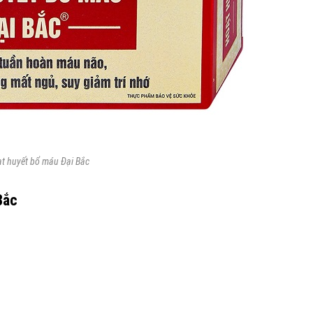
t huyết bổ máu Đại Bắc
Bắc