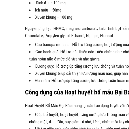
Sinh địa – 100 mg
Ích mẫu – 50mg
Xuyên khung – 100 mg
Nguyên phụ liệu: HPMC, magnesi carbonat, talc, tinh bột sắn,
Chocolate, Propylen glycol, Ethanol, Nipagin, Nipasol
Cao bacopa monnieri: Hỗ trợ tăng cường hoạt động của nã
Cao bạch quả: Hỗ trợ cải thiện các triệu chứng như chón
tuần hoàn não ở mức độ vừa và nhẹ gây ra.
Đương quy: Hỗ trợ giúp tăng cường lưu thông và tuần ho
Xuyên khung: Giúp cải thiện lưu lượng máu não, giúp hạn
Đan sâm: Hỗ trợ giúp tăng cường lưu thông tuần hoàn m
Công dụng của Hoạt huyết bổ máu Đại B
Hoạt Huyết Bổ Máu Đại Bắc mang lại các tác dụng tuyệt vời đố
Giúp bổ huyết, hoạt huyết, tăng cường lưu thông máu và
chóng mặt, đau đầu, suy giảm trí nhớ, tê bì, nhức mỏi tay c