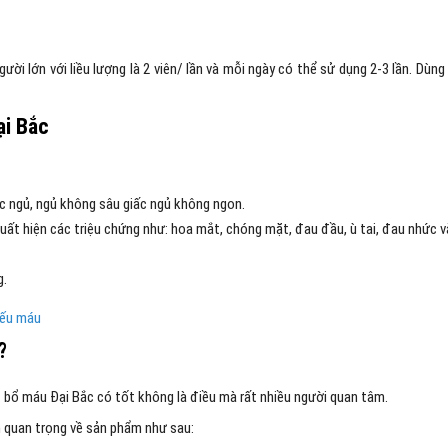
i lớn với liều lượng là 2 viên/ lần và mỗi ngày có thể sử dụng 2-3 lần. Dùng
ại Bắc
ấc ngủ, ngủ không sâu giấc ngủ không ngon.
ất hiện các triệu chứng như: hoa mắt, chóng mặt, đau đầu, ù tai, đau nhức v
g.
iếu máu
?
 bổ máu Đại Bắc có tốt không là điều mà rất nhiều người quan tâm.
in quan trọng về sản phẩm như sau: