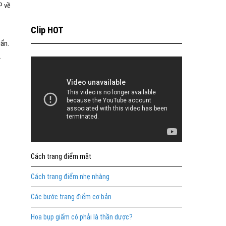
P về
Clip HOT
uẩn.
.
Cách trang điểm mắt
Cách trang điểm nhẹ nhàng
Các bước trang điểm cơ bản
Hoa bụp giấm có phải là thần dược?