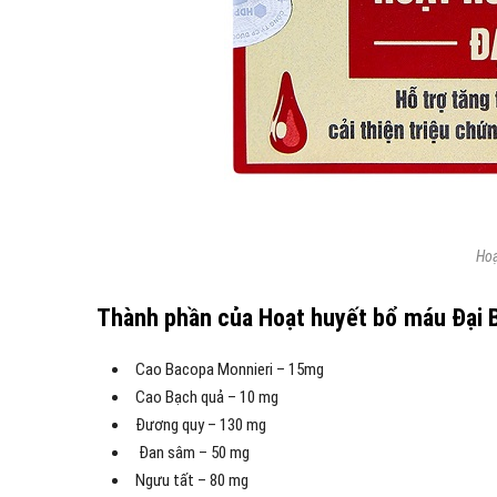
Hoạ
Thành phần của Hoạt huyết bổ máu Đại 
Cao Bacopa Monnieri – 15mg
Cao Bạch quả – 10 mg
Đương quy – 130 mg
Đan sâm – 50 mg
Ngưu tất – 80 mg