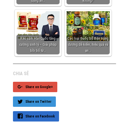
dụng an…
không?
Kẹo sâm Hàn Quốc tăng
Các loại thuốc bổ thận tráng
cường sinh lý – Giải pháp
dương dễ kiếm, hiệu quả và
bồi bổ từ…
an…
CHIA SẺ
Share on Google+
Share on Twitter
Share on Facebook