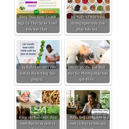
Dùng Thảo Dược Trị Mất
Bài thuốc bổ thận tráng
Ngủ Có Thực Sự An Toàn?
dương ngâm rượu: Giải
Điều Bạn Chưa…
pháp hiệu quả…
Cây thuốc nam chữa viêm
Nước gội đầu kích thích
loét dạ dày tá tràng: Giải
mọc tóc: Phương pháp hiệu
pháp tự…
quả để tóc…
4 loại cây thuốc nam chữa
Rượu tăng cường sinh lý
bệnh thận hư và cách sử
nam có thực sự hiệu quả