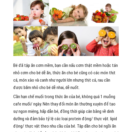
Bé đã tập ăn cơm mềm, bạn cần nấu cơm thật mềm hoặc tán
nhỏ cơm cho bé dễ ăn, thức ăn cho bé cũng có các món thịt
cá, món xào và canh như người lớn nhưng thịt cá, rau cần
được băm nhỏ cho bé dễ nhai, dễ nuốt.
Cần hạn chế muối trong thức ăn của bé, không quá 1 muỗng
cafe muối/ ngày. Nên thay đổi món ăn thường xuyên để tạo
sự ngon miệng, hấp dẫn bé, đồng thời giúp cân bằng về dinh
dưỡng và đảm bảo tỷ lệ các loại protein động/ thực vật. lipid
động/ thực vật theo nhu cầu của bé. Tập dần cho bé ngồi ăn