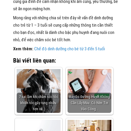
cùng gia đình để cảm nhận không khí ấm cúng, yêu thương, bé
sẽ ăn ngon miệng hơn.
Mong rằng với những chia sẻ trên đây về vấn đề dinh dưỡng
cho trẻ từ 1 – 3 tuổi sẽ cung cấp những thông tin cần thiết
cho bạn đọc, nhất là dành cho bậc phụ huynh đang nuôi con
nhỏ, để việc chăm sóc bé tốt hơn.
Xem thêm:
Chế độ dinh dưỡng cho bé từ 3 đến 5 tuổi
Bài viết liên quan:
7 sai lầm khi chăm sóc tóc
Máy Đo Đường Huyết Không
khiến tóc gãy rụng nhiều
Cần Lấy Máu: Có Nên Tin
hơn và…
Vào Công…