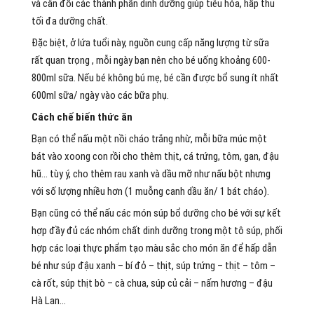
và cân đối các thành phần dinh dưỡng giúp tiêu hóa, hấp thu
tối đa dưỡng chất.
Đặc biệt, ở lứa tuổi này, nguồn cung cấp năng lượng từ sữa
rất quan trọng , mỗi ngày bạn nên cho bé uống khoảng 600-
800ml sữa. Nếu bé không bú mẹ, bé cần được bổ sung ít nhất
600ml sữa/ ngày vào các bữa phụ.
Cách chế biến thức ăn
Bạn có thể nấu một nồi cháo trắng nhừ, mỗi bữa múc một
bát vào xoong con rồi cho thêm thịt, cá trứng, tôm, gan, đậu
hũ… tùy ý, cho thêm rau xanh và dầu mỡ như nấu bột nhưng
với số lượng nhiều hơn (1 muỗng canh dầu ăn/ 1 bát cháo).
Bạn cũng có thể nấu các món súp bổ dưỡng cho bé với sự kết
hợp đầy đủ các nhóm chất dinh dưỡng trong một tô súp, phối
hợp các loại thực phẩm tạo màu sắc cho món ăn để hấp dẫn
bé như súp đậu xanh – bí đỏ – thịt, súp trứng – thịt – tôm –
cà rốt, súp thịt bò – cà chua, súp củ cải – nấm hương – đậu
Hà Lan…