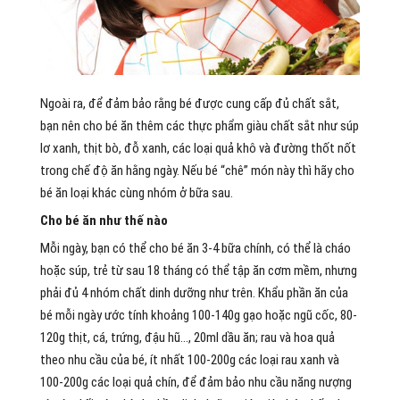
Ngoài ra, để đảm bảo rằng bé được cung cấp đủ chất sắt,
bạn nên cho bé ăn thêm các thực phẩm giàu chất sắt như súp
lơ xanh, thịt bò, đỗ xanh, các loại quả khô và đường thốt nốt
trong chế độ ăn hằng ngày. Nếu bé “chê” món này thì hãy cho
bé ăn loại khác cùng nhóm ở bữa sau.
Cho bé ăn như thế nào
Mỗi ngày, bạn có thể cho bé ăn 3-4 bữa chính, có thể là cháo
hoặc súp, trẻ từ sau 18 tháng có thể tập ăn cơm mềm, nhưng
phải đủ 4 nhóm chất dinh dưỡng như trên. Khẩu phần ăn của
bé mỗi ngày ước tính khoảng 100-140g gạo hoặc ngũ cốc, 80-
120g thịt, cá, trứng, đậu hũ…, 20ml dầu ăn; rau và hoa quả
theo nhu cầu của bé, ít nhất 100-200g các loại rau xanh và
100-200g các loại quả chín, để đảm bảo nhu cầu năng nượng