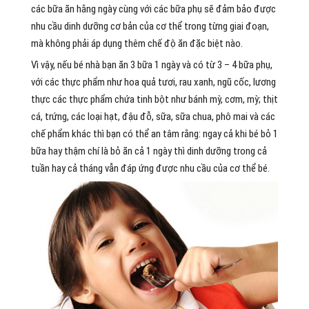
các bữa ăn hằng ngày cùng với các bữa phụ sẽ đảm bảo được
nhu cầu dinh dưỡng cơ bản của cơ thể trong từng giai đoạn,
mà không phải áp dụng thêm chế độ ăn đặc biệt nào.
Vì vậy, nếu bé nhà bạn ăn 3 bữa 1 ngày và có từ 3 – 4 bữa phụ,
với các thực phẩm như hoa quả tươi, rau xanh, ngũ cốc, lương
thực các thực phẩm chứa tinh bột như bánh mỳ, cơm, mỳ; thịt
cá, trứng, các loại hạt, đậu đỗ, sữa, sữa chua, phô mai và các
chế phẩm khác thì bạn có thể an tâm rằng: ngay cả khi bé bỏ 1
bữa hay thậm chí là bỏ ăn cả 1 ngày thì dinh dưỡng trong cả
tuần hay cả tháng vẫn đáp ứng được nhu cầu của cơ thể bé.