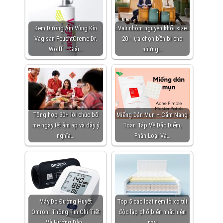
Kem Dưỡng Ẩm Vùng Kín
Vali nhôm nguyên khối size
Vagisan FeuchtCreme Dr.
20 - lựa chọn bền bỉ cho
Wolff – Giải…
những…
Tổng hợp 30+ lời chúc bố
Miếng Dán Mụn – Cẩm Nang
mẹ ngày tết ấm áp và đầy ý
Toàn Tập Về Đặc Điểm,
nghĩa…
Phân Loại Và…
Máy Đo Đường Huyết
Top 5 các loại nệm lò xo túi
Omron: Thông Tin Chi Tiết
độc lập phổ biến nhất hiện
Và Hướng Dẫn…
nay