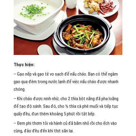
Thực hiện:
– Gạo nếp và gạo tẻ vo sạch để nấu cháo. Bạn có thể ngâm
gạo qua đêm trong nước lạnh để việc nấu cháo được nhanh
chóng.
– Khi cháo được ninh nhừ, cho 2 thìa bột năng đã pha loãng
để tạo độ sánh. Sau đó, cho ½ thìa cà phê muối và tiếp tục
quấy đều, đun thêm khoảng 5 phút rồi tắt bếp.
– Đem phi thơm tỏi và hành củ đã băm nhỏ rồi cho ếch vào
cùng, đảo đều đến khi thịt săn lại.