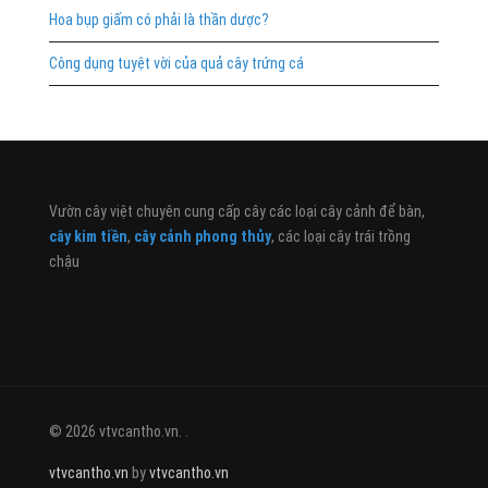
Hoa bụp giấm có phải là thần dược?
Công dụng tuyệt vời của quả cây trứng cá
Vườn cây việt chuyên cung cấp cây các loại cây cảnh để bàn,
cây kim tiền
,
cây cảnh phong thủy
, các loại cây trái trồng
chậu
© 2026 vtvcantho.vn. .
vtvcantho.vn
by
vtvcantho.vn