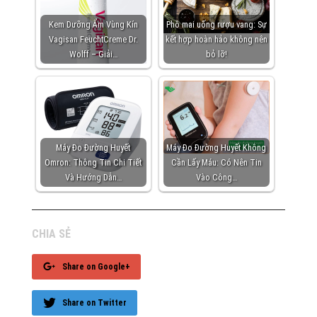
Kem Dưỡng Ẩm Vùng Kín
Phô mai uống rượu vang: Sự
Vagisan FeuchtCreme Dr.
kết hợp hoàn hảo không nên
Wolff – Giải…
bỏ lỡ!
Máy Đo Đường Huyết
Máy Đo Đường Huyết Không
Omron: Thông Tin Chi Tiết
Cần Lấy Máu: Có Nên Tin
Và Hướng Dẫn…
Vào Công…
CHIA SẺ
Share on Google+
Share on Twitter