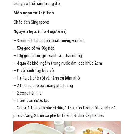
trùng có thể nằm trong đó.
Món ngon từ thịt ếch
Cháo ếch Singapore:
Nguyên liệu:
(cho 4 người ăn)
– 3 con ếch làm sạch, chặt miếng vừa ăn.
– 50g gạo tẻ và 50g nếp
– 10g gừng non, gọt sạch vỏ, thái mỏng.
– 4 quả ớt khô, ngâm trong nước ấm, cắt khúc 2cm
– ½ củ hành tây, bóc vỏ
– 1 thìa cà phê tỏi và hành củ băm nhỏ
– 2 thìa cà phê bột năng pha loãng
– 2 cọng hành lá
– 1 bát con nước lọc
– Gia vị: 1 thìa súp hắc xì dầu, 1 thìa súp tương ớt, 2 thìa cà
phê đường, 2 thìa cà phê bột nêm, ½ thìa cà phê tiêu.