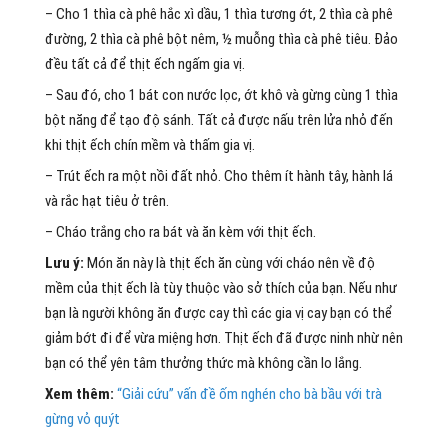
– Cho 1 thìa cà phê hắc xì dầu, 1 thìa tương ớt, 2 thìa cà phê
đường, 2 thìa cà phê bột nêm, ½ muỗng thìa cà phê tiêu. Đảo
đều tất cả để thịt ếch ngấm gia vị.
– Sau đó, cho 1 bát con nước lọc, ớt khô và gừng cùng 1 thìa
bột năng để tạo độ sánh. Tất cả được nấu trên lửa nhỏ đến
khi thịt ếch chín mềm và thấm gia vị.
– Trút ếch ra một nồi đất nhỏ. Cho thêm ít hành tây, hành lá
và rắc hạt tiêu ở trên.
– Cháo trắng cho ra bát và ăn kèm với thịt ếch.
Lưu ý:
Món ăn này là thịt ếch ăn cùng với cháo nên về độ
mềm của thịt ếch là tùy thuộc vào sở thích của bạn. Nếu như
bạn là người không ăn được cay thì các gia vị cay bạn có thể
giảm bớt đi để vừa miệng hơn. Thịt ếch đã được ninh nhừ nên
bạn có thể yên tâm thưởng thức mà không cần lo lắng.
Xem thêm:
“Giải cứu” vấn đề ốm nghén cho bà bầu với trà
gừng vỏ quýt