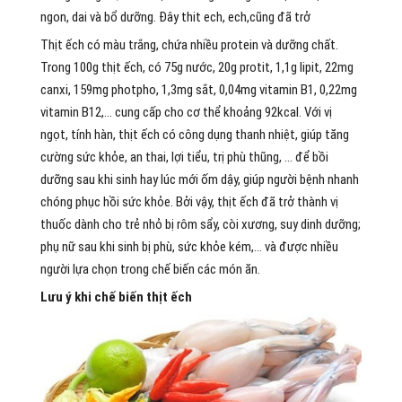
ngon, dai và bổ dưỡng. Đây thit ech, ech,cũng đã trở
Thịt ếch có màu trắng, chứa nhiều protein và dưỡng chất.
Trong 100g thịt ếch, có 75g nước, 20g protit, 1,1g lipit, 22mg
canxi, 159mg photpho, 1,3mg sắt, 0,04mg vitamin B1, 0,22mg
vitamin B12,… cung cấp cho cơ thể khoảng 92kcal. Với vị
ngọt, tính hàn, thịt ếch có công dụng thanh nhiệt, giúp tăng
cường sức khỏe, an thai, lợi tiểu, trị phù thũng, … để bồi
dưỡng sau khi sinh hay lúc mới ốm dậy, giúp người bệnh nhanh
chóng phục hồi sức khỏe. Bởi vậy, thịt ếch đã trở thành vị
thuốc dành cho trẻ nhỏ bị rôm sẩy, còi xương, suy dinh dưỡng;
phụ nữ sau khi sinh bị phù, sức khỏe kém,… và được nhiều
người lựa chọn trong chế biến các món ăn.
Lưu ý khi chế biến thịt ếch