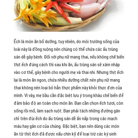
Ếch là món ăn bổ dưỡng, tuy nhiên, do môi trường sống của
loài này là đồng ruộng nên chúng có thể chứa các ấu trùng
sán dễ gây bệnh. Đối với phụ nữ mang thai, nếu không chế biến
thịt ếch đúng cách thì sau khi ăn, ấu trùng sán sẽ xâm nhập
vào cơ thể, gây bệnh cho người mẹ và thai nhi. Nhưng thịt ếch
lại là món ăn ngon, chứa nhiều dưỡng chất nên phụ nữ mang
thai không nên loại bỏ hẳn thực phẩm này khỏi thực đơn của
mình. Vì vây, mẹ bầu cần đặc biệt lưu ý trong khâu chế biến để
đảm bảo độ an toàn cho món ăn. Bạn cần chọn ếch tươi, còn
sống rồi mổ, làm sạch ruột. Bạn phải tách những đường gân
chỉ trên đùi ếch do ấu trùng sán dễ ẩn nấp trong các mạch
máu hay gân cơ của chúng. Đặc biệt, bạn nên dùng các món
ăn từ thịt ếch đã được nấu chín kỹ để loại trừ các ký sinh