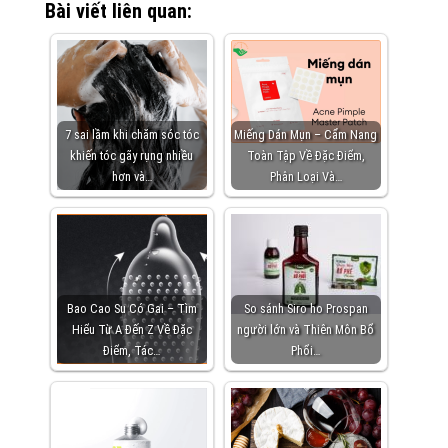
Bài viết liên quan:
7 sai lầm khi chăm sóc tóc
Miếng Dán Mụn – Cẩm Nang
khiến tóc gãy rụng nhiều
Toàn Tập Về Đặc Điểm,
hơn và…
Phân Loại Và…
Bao Cao Su Có Gai – Tìm
So sánh Siro ho Prospan
Hiểu Từ A Đến Z Về Đặc
người lớn và Thiên Môn Bổ
Điểm, Tác…
Phổi…