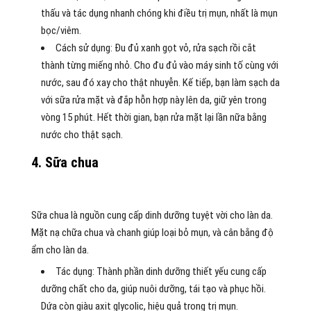
thấu và tác dụng nhanh chóng khi điều trị mụn, nhất là mụn
bọc/viêm.
Cách sử dụng: Đu đủ xanh gọt vỏ, rửa sạch rồi cắt
thành từng miếng nhỏ. Cho đu đủ vào máy sinh tố cùng với
nước, sau đó xay cho thật nhuyễn. Kế tiếp, bạn làm sạch da
với sữa rửa mặt và đắp hỗn hợp này lên da, giữ yên trong
vòng 15 phút. Hết thời gian, bạn rửa mặt lại lần nữa bằng
nước cho thật sạch.
4. Sữa chua
Sữa chua là nguồn cung cấp dinh dưỡng tuyệt vời cho làn da.
Mặt nạ chữa chua và chanh giúp loại bỏ mụn, và cân bằng độ
ẩm cho làn da.
Tác dụng: Thành phần dinh dưỡng thiết yếu cung cấp
dưỡng chất cho da, giúp nuôi dưỡng, tái tạo và phục hồi.
Dứa còn giàu axit glycolic, hiệu quả trong trị mụn.