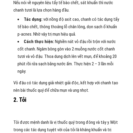
Nếu nói về nguyên liệu tẩy tế bào chết, sát khuẩn thì nước
chanh tươi là lựa chọn hàng đầu.
Tác dụng:
với nồng độ axit cao, chanh có tác dụng tẩy
tế bào chết, thông thoáng lỗ chân lông, dọn sạch ổ khuẩn
p-acnes. Nhờ vậy trị mụn hiệu quả.
Cách thực hiện:
Nghiền nát vỏ đậu rồi trộn với nước
cốt chanh. Ngâm bông gòn vào 2 muỗng nước cốt chanh
tươi và vỏ đậu. Thoa dung dịch lên vết mụn, để khoảng 20
phút rồi rửa sạch bằng nước ấm. Thực hiện 2 – 3 lần mỗi
ngày.
Vỏ đậu có tác dụng giải nhiệt giải độc, kết hợp với chanh tạo
nên bài thuốc quý để chữa mụn và ung nhọt.
2. Tỏi
Tỏi được mệnh danh là vị thuốc quý trong đông và tây y. Một
trong các tác dụng tuyệt vời của tỏi là kháng khuẩn và trị