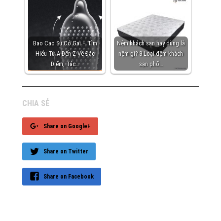
Bao Cao Su Có Gai – Tìm
Nệm khách sạn hay dùng là
Hiểu Từ A Đến Z Về Đặc
nệm gì? 3 Loại đệm khách
Điểm, Tác…
sạn phổ…
CHIA SẺ
Share on Google+
Share on Twitter
Share on Facebook