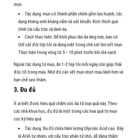
mụn.
Tác dụng: mụn có thành phần chính gồm lưu huỳnh, tác
dụng kháng sinh kháng nấm và sát khuẩn. Kích thích quá
trình tái cấu trúc và lành da.
Cách thực hiện: Để khôi phục làn da láng mịn, bạn có
thể cắt đôi tép tỏi và dùng mặt trong chà xát lên nốt mụn.
Thực hiện trong vòng từ 5 – 10 phút trước khi rửa sạch.
Ngoài tác dụng trị mụn, ăn 1-2 tép tỏi mỗi ngày còn giúp thải
độc tố trong máu. Nhờ đó các vết mụn nhọt mau lành hơn và
hạn chế sẹo thâm.
3. Đu đủ
Ít ai biết được hiệu quả chăm sóc da từ loại quả này. Theo
các nhà khoa học, đu đủ là một trong các loại quả trị mụn
cực kỳ hiệu quả.
Tác dụng: Đu đủ chứa hàm lượng Glycolic Acid cao. Đây
là AHA tự nhiên, với cấu trúc phân tử nhỏ, dễ dàng thẩm