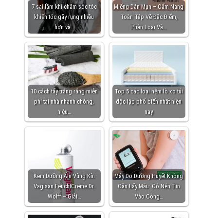
7 sai lầm khi chăm sóc tóc
Miếng Dán Mụn – Cẩm Nang
khiến tóc gãy rụng nhiều
Toàn Tập Về Đặc Điểm,
hơn và…
Phân Loại Và…
10 cách tẩy trắng răng miễn
Top 5 các loại nệm lò xo túi
phí tại nhà nhanh chóng,
độc lập phổ biến nhất hiện
hiệu…
nay
Kem Dưỡng Ẩm Vùng Kín
Máy Đo Đường Huyết Không
Vagisan FeuchtCreme Dr.
Cần Lấy Máu: Có Nên Tin
Wolff – Giải…
Vào Công…