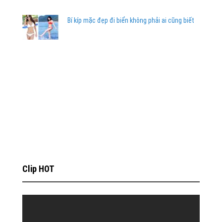
Bí kíp mặc đẹp đi biển không phải ai cũng biết
Clip HOT