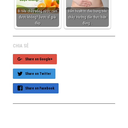
Bị tiêu chảy uống nước cam
Bấm huyệt trị đau bụng tiêu
được không? Dược sĩ giải
chảy: Hướng dẫn thực hiện
đáp
đúng…
CHIA SẺ
Share on Google+
Share on Twitter
Share on Facebook