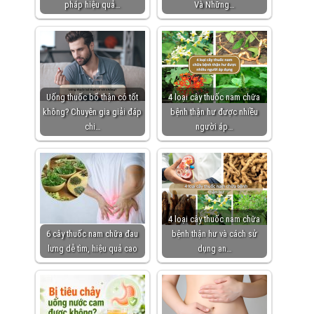
pháp hiệu quả…
Và Những…
Uống thuốc bổ thận có tốt
4 loại cây thuốc nam chữa
không? Chuyên gia giải đáp
bệnh thận hư được nhiều
chi…
người áp…
4 loại cây thuốc nam chữa
6 cây thuốc nam chữa đau
bệnh thận hư và cách sử
lưng dễ tìm, hiệu quả cao
dụng an…