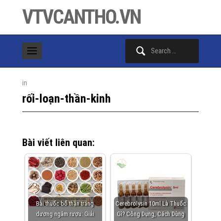
VTVCANTHO.VN
Search
for:
in
rối-loạn-thần-kinh
Bài viết liên quan:
Bài thuốc bổ thận tráng
Cerebrolysin 10ml Là Thuốc
dương ngâm rượu: Giải
Gì? Công Dụng, Cách Dùng