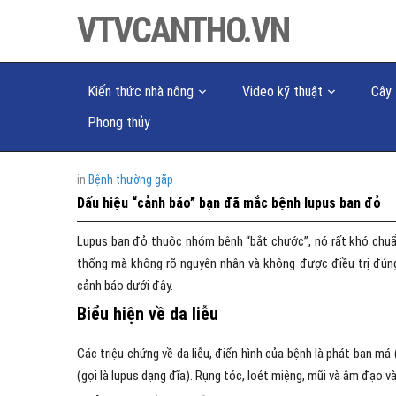
VTVCANTHO.VN
Kiến thức nhà nông
Video kỹ thuật
Cây 
Phong thủy
in
Bệnh thường gặp
Dấu hiệu “cảnh báo” bạn đã mắc bệnh lupus ban đỏ
Lupus ban đỏ thuộc nhóm bệnh “bắt chước”, nó rất khó chuẩ
thống mà không rõ nguyên nhân và không được điều trị đúng
cảnh báo dưới đây.
Biểu hiện về da liễu
Các triệu chứng về da liễu, điển hình của bệnh là phát ban m
(gọi là lupus dạng đĩa). Rụng tóc, loét miệng, mũi và âm đạo v