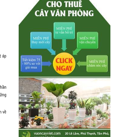
t áp
thần
hững
h về