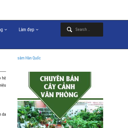
Search
ng
Làm đẹp
for:
sâm Hàn Quốc
ỏ hệ
hiệu
n da