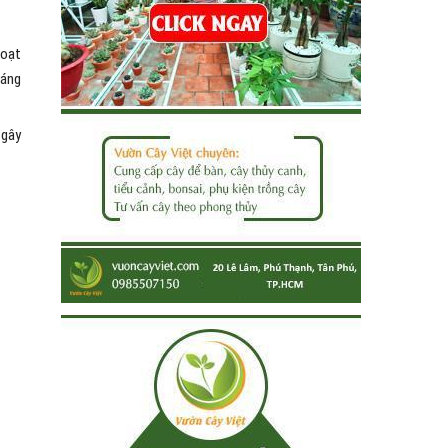
hoạt
háng
 gây