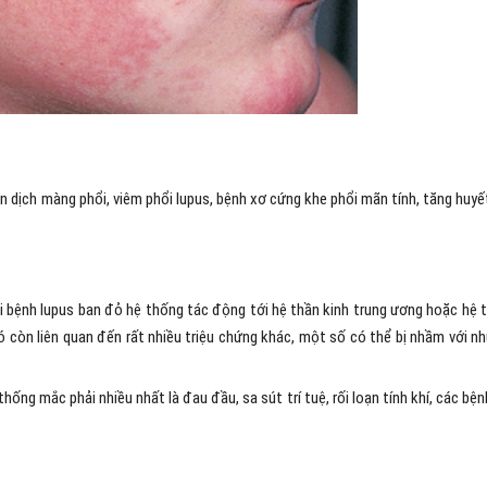
n dịch màng phổi, viêm phổi lupus, bệnh xơ cứng khe phổi mãn tính, tăng huyế
hi bệnh lupus ban đỏ hệ thống tác động tới hệ thần kinh trung ương hoặc hệ 
 nó còn liên quan đến rất nhiều triệu chứng khác, một số có thể bị nhầm với n
ống mắc phải nhiều nhất là đau đầu, sa sút trí tuệ, rối loạn tính khí, các bện