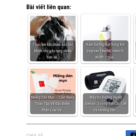
Bài viết liên quan:
7 sai lầm khi chăm sóc tóc
Kem Dưỡng Ẩm Vùng Kín
khiến tóc gãy rụng nhiều
Vagisan FeuchtCreme Dr.
hơn và…
Wolff – Giải…
Miếng Dán Mụn – Cẩm Nang
Máy Đo Đường Huyết
Toàn Tập Về Đặc Điểm,
Omron: Thông Tin Chi Tiết
Phân Loại Và…
Và Hướng Dẫn…
CHIA SẺ