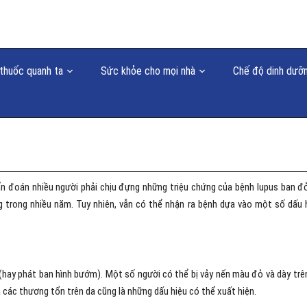
thuốc quanh ta
Sức khỏe cho mọi nhà
Chế độ dinh dưỡ
n đoán nhiều người phải chịu đựng những triệu chứng của bệnh lupus ban đ
 trong nhiều năm. Tuy nhiên, vẫn có thể nhận ra bệnh dựa vào một số dấu 
á (hay phát ban hình bướm). Một số người có thể bị vảy nến màu đỏ và dày trê
à các thương tổn trên da cũng là những dấu hiệu có thể xuất hiện.