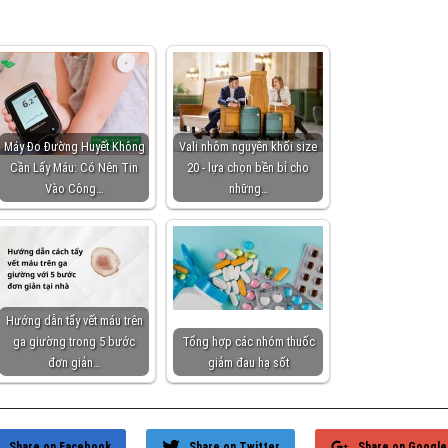
Máy Đo Đường Huyết Không
Vali nhôm nguyên khối size
Cần Lấy Máu: Có Nên Tin
20 - lựa chọn bền bỉ cho
Vào Công…
những…
Hướng dẫn tẩy vết máu trên
ga giường trong 5 bước
Tổng hợp các nhóm thuốc
đơn giản…
giảm đau hạ sốt
Share on Facebook
Share on Twitter
Share on Google