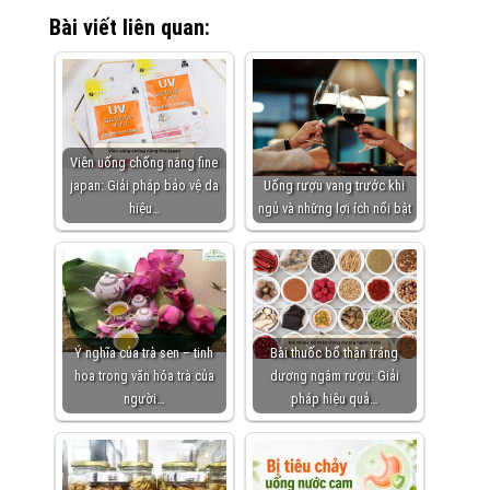
Bài viết liên quan:
Viên uống chống nắng fine
japan: Giải pháp bảo vệ da
Uống rượu vang trước khi
hiệu…
ngủ và những lợi ích nổi bật
Ý nghĩa của trà sen – tinh
Bài thuốc bổ thận tráng
hoa trong văn hóa trà của
dương ngâm rượu: Giải
người…
pháp hiệu quả…