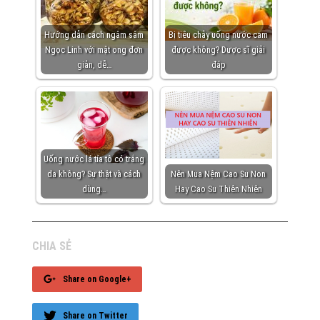
Hướng dẫn cách ngâm sâm
Bị tiêu chảy uống nước cam
Ngọc Linh với mật ong đơn
được không? Dược sĩ giải
giản, dễ…
đáp
Uống nước lá tía tô có trắng
da không? Sự thật và cách
Nên Mua Nệm Cao Su Non
dùng…
Hay Cao Su Thiên Nhiên
CHIA SẺ
Share on Google+
Share on Twitter