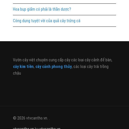
Hoa bụp giấm có phải là thần dược?
Công dụng tuyệt vời của quả cây trứng cá
Vườn cây việt chuyên cung cấp cây các loại cây cảnh để bàn,
cây kim tiền
,
cây cảnh phong thủy
, các loại cây trái trồng
chậu
© 2026 vtvcantho.vn. .
vtvcantho.vn
by
vtvcantho.vn