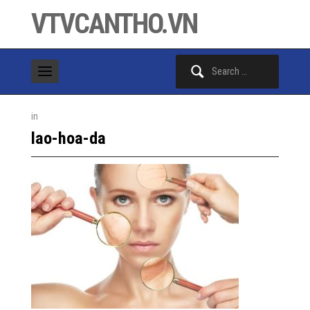
VTVCANTHO.VN
Search
for:
in
lao-hoa-da