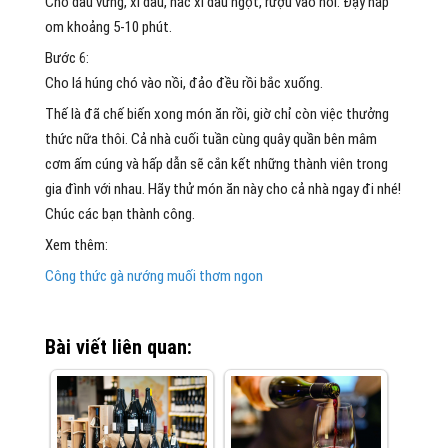
Cho dầu vừng, xì dầu, hắc xì dầu ngọt, rượu vào nồi. Đậy nắp
om khoảng 5-10 phút.
Bước 6:
Cho lá húng chó vào nồi, đảo đều rồi bắc xuống.
Thế là đã chế biến xong món ăn rồi, giờ chỉ còn việc thưởng
thức nữa thôi. Cả nhà cuối tuần cùng quây quần bên mâm
cơm ấm cúng và hấp dẫn sẽ cắn kết những thành viên trong
gia đình với nhau. Hãy thử món ăn này cho cả nhà ngay đi nhé!
Chúc các bạn thành công.
Xem thêm:
Công thức gà nướng muối thơm ngon
Bài viết liên quan: