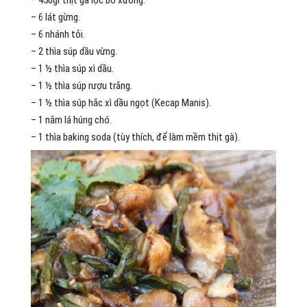
– 450gr thịt gà lọc bỏ xương.
– 6 lát gừng.
– 6 nhánh tỏi.
– 2 thìa súp dầu vừng.
– 1 ½ thìa súp xì dầu.
– 1 ½ thìa súp rượu trắng.
– 1 ½ thìa súp hắc xì dầu ngọt (Kecap Manis).
– 1 nắm lá húng chó.
– 1 thìa baking soda (tùy thích, để làm mềm thịt gà).