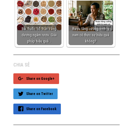
Bài thuốc bổ thận tráng
Rượu tăng cường sinh lý
dương ngâm rượu: Giải
nam có thực sự hiệu quả
pháp hiệu quả…
không?
CHIA SẺ
Share on Google+
Share on Twitter
Share on Facebook