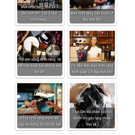
Mua rượu vang Nhà Bè ở
đâu mới tốt? Top 5 chai
Mua rượu vang Cần Giuộc ở
rượu vang…
đâu mới tốt?
Phô mai uống rượu vang: Sự
kết hợp hoàn hảo không nên
[Tư vấn] Nên mua rượu vang
bỏ lỡ!
bịch quận 2 ở đâu mới tốt?
7 sai lầm khi chăm sóc tóc
Uống rượu vang trước khi
khiến tóc gãy rụng nhiều
ngủ và những lợi ích nổi bật
hơn và…