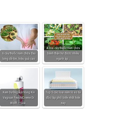
4 loại cây thuốc nam chữa
6 cây thuốc nam chữa đau
bệnh thận hư được nhiều
lưng dễ tìm, hiệu quả cao
người áp…
Kem Dưỡng Ẩm Vùng Kín
Top 5 các loại nệm lò xo túi
Vagisan FeuchtCreme Dr.
độc lập phổ biến nhất hiện
Wolff – Giải…
nay