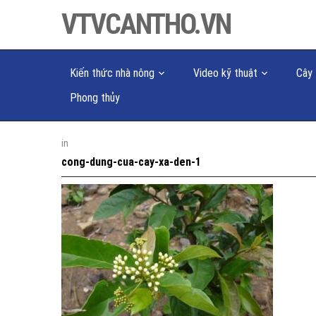
VTVCANTHO.VN
Kiến thức nhà nông
Video kỹ thuật
Cây 
Phong thủy
in
cong-dung-cua-cay-xa-den-1