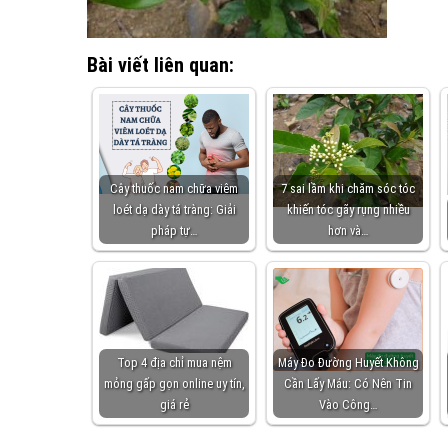
Bài viết liên quan:
Cây thuốc nam chữa viêm
7 sai lầm khi chăm sóc tóc
loét dạ dày tá tràng: Giải
khiến tóc gãy rụng nhiều
pháp tự…
hơn và…
Top 4 địa chỉ mua nệm
Máy Đo Đường Huyết Không
mỏng gấp gọn online uy tín,
Cần Lấy Máu: Có Nên Tin
giá rẻ
Vào Công…