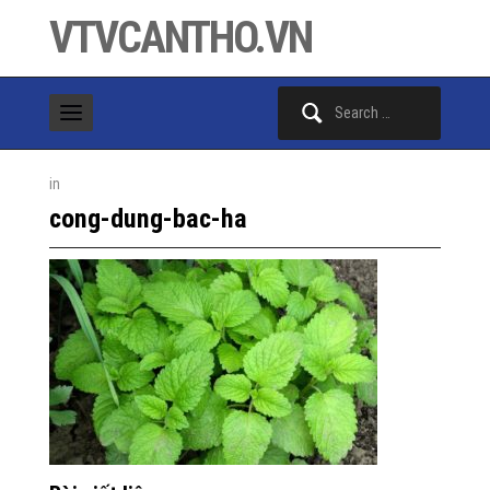
VTVCANTHO.VN
Search
for:
in
cong-dung-bac-ha