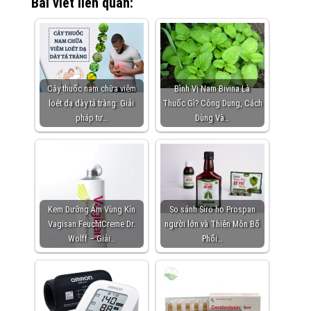
Bài viết liên quan:
Cây thuốc nam chữa viêm
Bình Vị Nam Bivina Là
loét dạ dày tá tràng: Giải
Thuốc Gì? Công Dụng, Cách
pháp tự…
Dùng Và…
Kem Dưỡng Ẩm Vùng Kín
So sánh Siro ho Prospan
Vagisan FeuchtCreme Dr.
người lớn và Thiên Môn Bổ
Wolff – Giải…
Phổi…