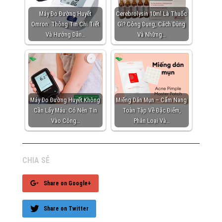
Máy Đo Đường Huyết
Cerebrolysin 10ml Là Thuốc
Omron: Thông Tin Chi Tiết
Gì? Công Dụng, Cách Dùng
Và Hướng Dẫn…
Và Những…
Máy Đo Đường Huyết Không
Miếng Dán Mụn – Cẩm Nang
Cần Lấy Máu: Có Nên Tin
Toàn Tập Về Đặc Điểm,
Vào Công…
Phân Loại Và…
CHIA SẺ
Share on Google+
Share on Twitter