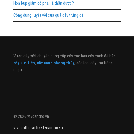
Hoa bụp giấm có phải là thần dược?
Công dụng tuyệt vời của quả cây trứng cá
Vườn cây việt chuyên cung cấp cây các loại cây cảnh để bàn,
cây kim tiền
,
cây cảnh phong thủy
, các loại cây trái trồng
chậu
© 2026 vtvcantho.vn. .
vtvcantho.vn
by
vtvcantho.vn