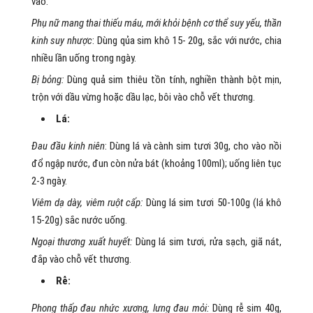
vào.
Phụ nữ mang thai thiếu máu, mới khỏi bệnh cơ thể suy yếu, thần
kinh suy nhược
: Dùng qủa sim khô 15- 20g, sắc với nước, chia
nhiều lần uống trong ngày.
Bị bỏng:
Dùng quả sim thiêu tồn tính, nghiền thành bột mịn,
trộn với dầu vừng hoặc dầu lạc, bôi vào chỗ vết thương.
Lá:
Đau đầu kinh niên
: Dùng lá và cành sim tươi 30g, cho vào nồi
đổ ngập nước, đun còn nửa bát (khoảng 100ml); uống liên tục
2-3 ngày.
Viêm dạ dày, viêm ruột cấp:
Dùng lá sim tươi 50-100g (lá khô
15-20g) sắc nước uống.
Ngoại thương xuất huyết:
Dùng lá sim tươi, rửa sạch, giã nát,
đắp vào chỗ vết thương.
Rễ:
Phong thấp đau nhức xương, lưng đau mỏi:
Dùng rễ sim 40g,