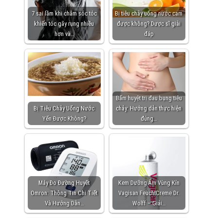
7 sai lầm khi chăm sóc tóc
Bị tiêu chảy uống nước cam
khiến tóc gãy rụng nhiều
được không? Dược sĩ giải
hơn và…
đáp
Bấm huyệt trị đau bụng tiêu
Bị Tiêu Chảy Uống Nước
chảy: Hướng dẫn thực hiện
Yến Được Không?
đúng…
Máy Đo Đường Huyết
Kem Dưỡng Ẩm Vùng Kín
Omron: Thông Tin Chi Tiết
Vagisan FeuchtCreme Dr.
Và Hướng Dẫn…
Wolff – Giải…