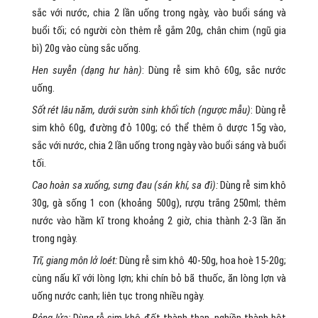
sắc với nước, chia 2 lần uống trong ngày, vào buổi sáng và
buổi tối; có người còn thêm rễ gắm 20g, chân chim (ngũ gia
bì) 20g vào cùng sắc uống.
Hen suyễn (dạng hư hàn)
: Dùng rễ sim khô 60g, sắc nước
uống.
Sốt rét lâu năm, dưới sườn sinh khối tích (ngược mẫu)
: Dùng rễ
sim khô 60g, đường đỏ 100g; có thể thêm ô dược 15g vào,
sắc với nước, chia 2 lần uống trong ngày vào buổi sáng và buổi
tối.
Cao hoàn sa xuống, sưng đau (sán khí, sa đì):
Dùng rễ sim khô
30g, gà sống 1 con (khoảng 500g), rượu trắng 250ml; thêm
nước vào hầm kĩ trong khoảng 2 giờ, chia thành 2-3 lần ăn
trong ngày.
Trĩ, giang môn lở loét:
Dùng rễ sim khô 40-50g, hoa hoè 15-20g;
cùng nấu kĩ với lòng lợn; khi chín bỏ bã thuốc, ăn lòng lợn và
uống nước canh; liên tục trong nhiều ngày.
Bỏng lửa:
Dùng rễ sim khô đốt thành than, nghiền thành bột