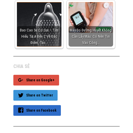
Bao Cao Su Có Gai – Tìm
Máy Đo Đường Huyết Không
Hiểu Từ A Đến Z Về Đặc
Cần Lấy Máu: Có Nên Tin
Điểm, Tác…
Vào Công…
CHIA SẺ
Share on Google+
Share on Twitter
Share on Facebook