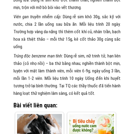
mịn, trộn với mỡ bò bôi vào vết thương.
Viên gan truyền nhiễm cấp:
Dùng rễ sim khô 30g, sắc kỹ với
nước, chia 2 lần uống sau bữa ăn. Mỗi liệu trình 20 ngày.
Trường hợp vàng da nặng thì thêm cốt khí củ, nhân trần, bạch
hoa xà thiệt thảo – mỗi thứ 15g, kê cốt thảo 30g cùng sắc
uống.
Trúng độc benzene mạn tính:
Dùng rễ sim, nữ trinh tử, hạn liên
thảo (cỏ nhọ nồi) – ba thứ bằng nhau; nghiền thành bột mịn,
luyện với mật làm thành viên, mỗi viên 6-9g; ngày uống 3 lần,
mỗi lần 1-2 viên. Mỗi liệu trình 10 ngày. Uống đến khi huyết
tương trở lại bình thường. Tại TQ các thầy thuốc đã tiến hành
hàng loạt thử nghiệm lâm sàng, có kết quả tốt.
Bài viết liên quan: