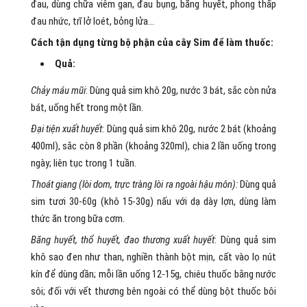
đau, dùng chữa viêm gan, đau bụng, băng huyết, phong thấp
đau nhức, trĩ lở loét, bỏng lửa…
Cách tận dụng từng bộ phận của cây Sim để làm thuốc:
Quả:
Chảy máu mũi
: Dùng quả sim khô 20g, nước 3 bát, sắc còn nửa
bát, uống hết trong một lần.
Đại tiện xuất huyết
: Dùng quả sim khô 20g, nước 2 bát (khoảng
400ml), sắc còn 8 phần (khoảng 320ml), chia 2 lần uống trong
ngày; liên tục trong 1 tuần.
Thoát giang (lòi dom, trực tràng lòi ra ngoài hậu môn):
Dùng quả
sim tươi 30-60g (khô 15-30g) nấu với dạ dày lợn, dùng làm
thức ăn trong bữa cơm.
Băng huyết, thổ huyết, đao thương xuất huyết
: Dùng quả sim
khô sao đen như than, nghiền thành bột mịn, cất vào lọ nút
kín để dùng dần; mỗi lần uống 12-15g, chiêu thuốc bằng nước
sôi; đối với vết thương bên ngoài có thể dùng bột thuốc bôi