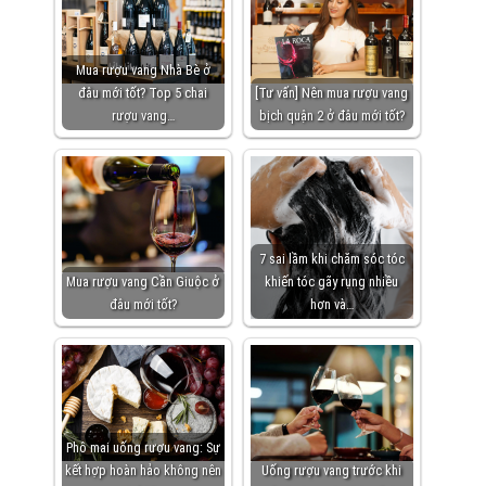
Mua rượu vang Nhà Bè ở
đâu mới tốt? Top 5 chai
[Tư vấn] Nên mua rượu vang
rượu vang…
bịch quận 2 ở đâu mới tốt?
7 sai lầm khi chăm sóc tóc
Mua rượu vang Cần Giuộc ở
khiến tóc gãy rụng nhiều
đâu mới tốt?
hơn và…
Phô mai uống rượu vang: Sự
kết hợp hoàn hảo không nên
Uống rượu vang trước khi