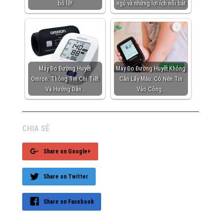
bỏ lỡ!
ngủ và những lợi ích nổi bật
Máy Đo Đường Huyết
Máy Đo Đường Huyết Không
Omron: Thông Tin Chi Tiết
Cần Lấy Máu: Có Nên Tin
Và Hướng Dẫn…
Vào Công…
CHIA SẺ
Share on Google+
Share on Twitter
Share on Facebook