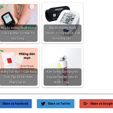
Máy Đo Đường Huyết Không
Máy Đo Đường Huyết
Cần Lấy Máu: Có Nên Tin
Omron: Thông Tin Chi Tiết
Vào Công…
Và Hướng Dẫn…
Miếng Dán Mụn – Cẩm Nang
Kem Dưỡng Ẩm Vùng Kín
Toàn Tập Về Đặc Điểm,
Vagisan FeuchtCreme Dr.
Phân Loại Và…
Wolff – Giải…
Share on Facebook
Share on Twitter
Share on Google