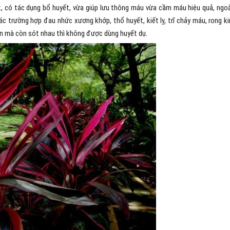
t, có tác dụng bổ huyết, vừa giúp lưu thông máu vừa cầm máu hiệu quả, ngoà
 trường hợp đau nhức xương khớp, thổ huyết, kiết lỵ, trĩ chảy máu, rong k
con mà còn sót nhau thì không được dùng huyết dụ.