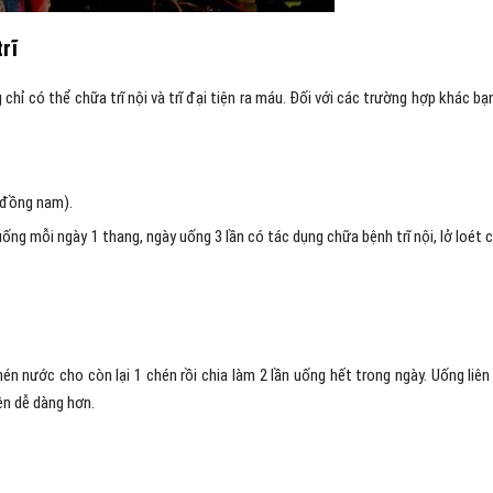
rĩ
 chỉ có thể chữa trĩ nội và trĩ đại tiện ra máu. Đối với các trường hợp khác bạ
h đồng nam).
ng mỗi ngày 1 thang, ngày uống 3 lần có tác dụng chữa bệnh trĩ nội, lở loét 
én nước cho còn lại 1 chén rồi chia làm 2 lần uống hết trong ngày. Uống liên
ện dễ dàng hơn.