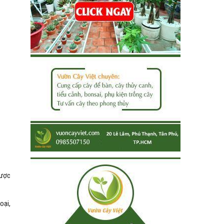
được
oại,