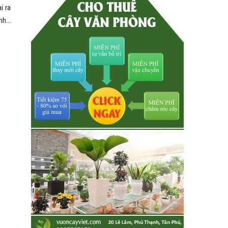
i ra
inh…