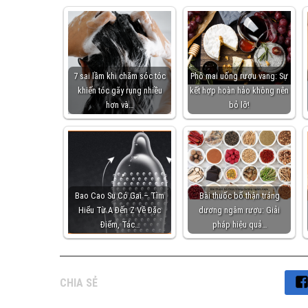
7 sai lầm khi chăm sóc tóc
Phô mai uống rượu vang: Sự
khiến tóc gãy rụng nhiều
kết hợp hoàn hảo không nên
hơn và…
bỏ lỡ!
Bao Cao Su Có Gai – Tìm
Bài thuốc bổ thận tráng
Hiểu Từ A Đến Z Về Đặc
dương ngâm rượu: Giải
Điểm, Tác…
pháp hiệu quả…
CHIA SẺ