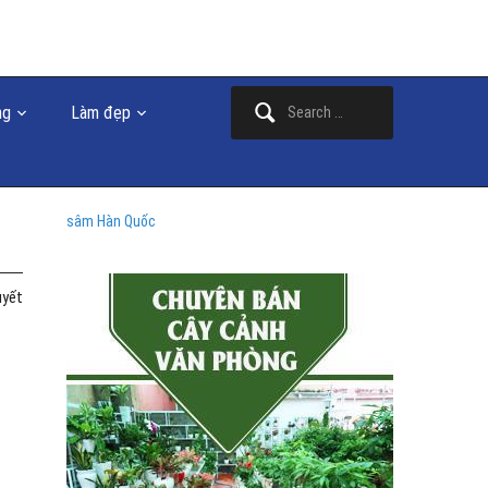
Search
ng
Làm đẹp
for:
sâm Hàn Quốc
uyết