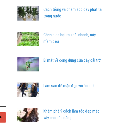
Cách trồng và chăm sóc cây phát tài
trong nước
Cách gieo hạt rau cải nhanh, nảy
mầm đều
Bí mật về công dụng của cây cải trời
Làm sao để mặc đẹp với áo da?
Khám phá 9 cách làm tóc đẹp mặc
+
váy cho các nàng