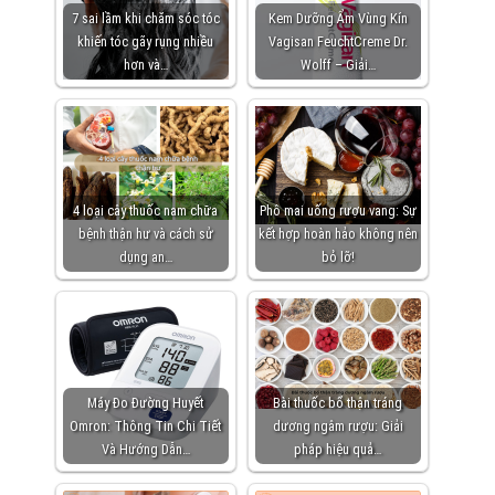
7 sai lầm khi chăm sóc tóc
Kem Dưỡng Ẩm Vùng Kín
khiến tóc gãy rụng nhiều
Vagisan FeuchtCreme Dr.
hơn và…
Wolff – Giải…
4 loại cây thuốc nam chữa
Phô mai uống rượu vang: Sự
bệnh thận hư và cách sử
kết hợp hoàn hảo không nên
dụng an…
bỏ lỡ!
Máy Đo Đường Huyết
Bài thuốc bổ thận tráng
Omron: Thông Tin Chi Tiết
dương ngâm rượu: Giải
Và Hướng Dẫn…
pháp hiệu quả…