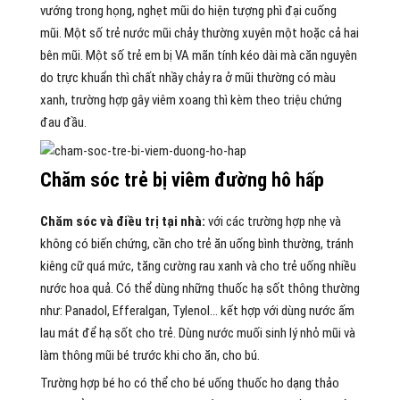
vướng trong họng, nghẹt mũi do hiện tượng phì đại cuống
mũi. Một số trẻ nước mũi chảy thường xuyên một hoặc cả hai
bên mũi. Một số trẻ em bị VA mãn tính kéo dài mà căn nguyên
do trực khuẩn thì chất nhầy chảy ra ở mũi thường có màu
xanh, trường hợp gây viêm xoang thì kèm theo triệu chứng
đau đầu.
Chăm sóc trẻ bị viêm đường hô hấp
Chăm sóc và điều trị tại nhà:
với các trường hợp nhẹ và
không có biến chứng, cần cho trẻ ăn uống bình thường, tránh
kiêng cữ quá mức, tăng cường rau xanh và cho trẻ uống nhiều
nước hoa quả. Có thể dùng những thuốc hạ sốt thông thường
như: Panadol, Efferalgan, Tylenol… kết hợp với dùng nước ấm
lau mát để hạ sốt cho trẻ. Dùng nước muối sinh lý nhỏ mũi và
làm thông mũi bé trước khi cho ăn, cho bú.
Trường hợp bé ho có thể cho bé uống thuốc ho dạng thảo