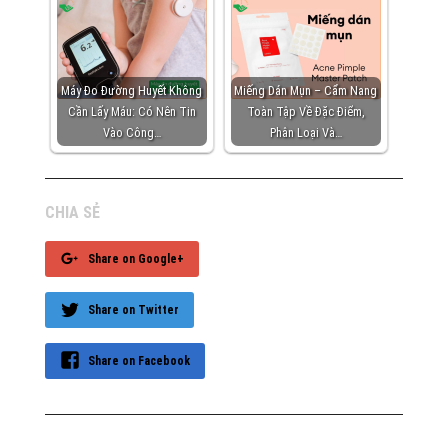
Máy Đo Đường Huyết Không
Miếng Dán Mụn – Cẩm Nang
Cần Lấy Máu: Có Nên Tin
Toàn Tập Về Đặc Điểm,
Vào Công…
Phân Loại Và…
CHIA SẺ
Share on Google+
Share on Twitter
Share on Facebook