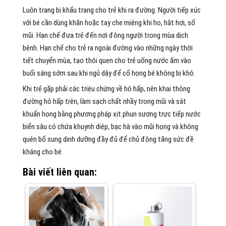
Luôn trang bị khẩu trang cho trẻ khi ra đường. Người tiếp xúc
với bé cần dùng khăn hoặc tay che miệng khi ho, hắt hơi, sổ
mũi. Hạn chế đưa trẻ đến nơi đông người trong mùa dịch
bệnh. Hạn chế cho trẻ ra ngoài đường vào những ngày thời
tiết chuyển mùa, tạo thói quen cho trẻ uống nước ấm vào
buổi sáng sớm sau khi ngủ dậy để cổ họng bé không bị khô.
Khi trẻ gặp phải các triệu chứng về hô hấp, nên khai thông
đường hô hấp trên, làm sạch chất nhầy trong mũi và sát
khuẩn họng bằng phương pháp xịt phun sương trực tiếp nước
biển sâu có chứa khuynh diệp, bạc hà vào mũi họng và không
quên bổ sung dinh dưỡng đầy đủ để chủ động tăng sức đề
kháng cho bé.
Bài viết liên quan: