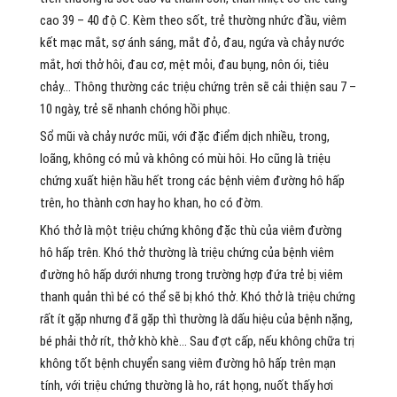
cao 39 – 40 độ C. Kèm theo sốt, trẻ thường nhức đầu, viêm
kết mạc mắt, sợ ánh sáng, mắt đỏ, đau, ngứa và chảy nước
mắt, hơi thở hôi, đau cơ, mệt mỏi, đau bụng, nôn ói, tiêu
chảy… Thông thường các triệu chứng trên sẽ cải thiện sau 7 –
10 ngày, trẻ sẽ nhanh chóng hồi phục.
Sổ mũi và chảy nước mũi, với đặc điểm dịch nhiều, trong,
loãng, không có mủ và không có mùi hôi. Ho cũng là triệu
chứng xuất hiện hầu hết trong các bệnh viêm đường hô hấp
trên, ho thành cơn hay ho khan, ho có đờm.
Khó thở là một triệu chứng không đặc thù của viêm đường
hô hấp trên. Khó thở thường là triệu chứng của bệnh viêm
đường hô hấp dưới nhưng trong trường hợp đứa trẻ bị viêm
thanh quản thì bé có thể sẽ bị khó thở. Khó thở là triệu chứng
rất ít gặp nhưng đã gặp thì thường là dấu hiệu của bệnh nặng,
bé phải thở rít, thở khò khè… Sau đợt cấp, nếu không chữa trị
không tốt bệnh chuyển sang viêm đường hô hấp trên mạn
tính, với triệu chứng thường là ho, rát họng, nuốt thấy hơi