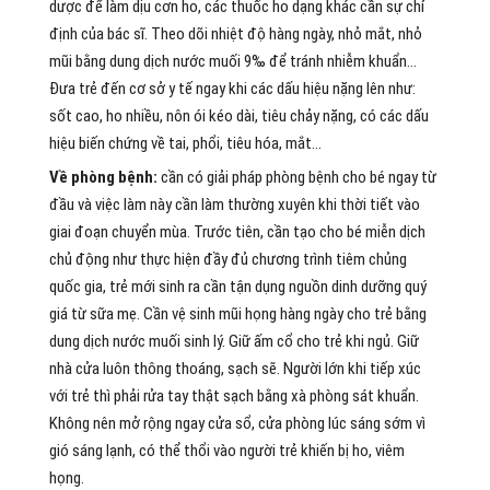
dược để làm dịu cơn ho, các thuốc ho dạng khác cần sự chỉ
định của bác sĩ. Theo dõi nhiệt độ hàng ngày, nhỏ mắt, nhỏ
mũi bằng dung dịch nước muối 9‰ để tránh nhiễm khuẩn…
Đưa trẻ đến cơ sở y tế ngay khi các dấu hiệu nặng lên như:
sốt cao, ho nhiều, nôn ói kéo dài, tiêu chảy nặng, có các dấu
hiệu biến chứng về tai, phổi, tiêu hóa, mắt…
Về phòng bệnh:
cần có giải pháp phòng bệnh cho bé ngay từ
đầu và việc làm này cần làm thường xuyên khi thời tiết vào
giai đoạn chuyển mùa. Trước tiên, cần tạo cho bé miễn dịch
chủ động như thực hiện đầy đủ chương trình tiêm chủng
quốc gia, trẻ mới sinh ra cần tận dụng nguồn dinh dưỡng quý
giá từ sữa mẹ. Cần vệ sinh mũi họng hàng ngày cho trẻ bằng
dung dịch nước muối sinh lý. Giữ ấm cổ cho trẻ khi ngủ. Giữ
nhà cửa luôn thông thoáng, sạch sẽ. Người lớn khi tiếp xúc
với trẻ thì phải rửa tay thật sạch bằng xà phòng sát khuẩn.
Không nên mở rộng ngay cửa sổ, cửa phòng lúc sáng sớm vì
gió sáng lạnh, có thể thổi vào người trẻ khiến bị ho, viêm
họng.