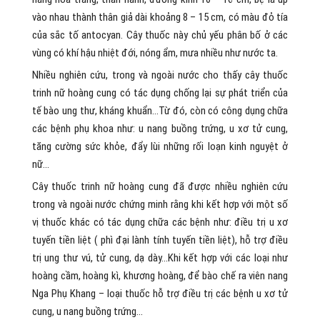
vào nhau thành thân giả dài khoảng 8 – 15 cm, có màu đỏ tía
của sắc tố antocyan. Cây thuốc này chủ yếu phân bố ở các
vùng có khí hậu nhiệt đới, nóng ẩm, mưa nhiều như nước ta.
Nhiều nghiên cứu, trong và ngoài nước cho thấy cây thuốc
trinh nữ hoàng cung có tác dụng chống lại sự phát triển của
tế bào ung thư, kháng khuẩn…Từ đó, còn có công dụng chữa
các bệnh phụ khoa như: u nang buồng trứng, u xơ tử cung,
tăng cường sức khỏe, đẩy lùi những rối loạn kinh nguyệt ở
nữ…
Cây thuốc trinh nữ hoàng cung đã được nhiều nghiên cứu
trong và ngoài nước chứng minh rằng khi kết hợp với một số
vị thuốc khác có tác dụng chữa các bệnh như: điều trị u xơ
tuyến tiền liệt ( phì đại lành tính tuyến tiền liệt), hỗ trợ điều
trị ung thư vú, tử cung, dạ dày…Khi kết hợp với các loại như
hoàng cầm, hoàng kì, khương hoàng, để bào chế ra viên nang
Nga Phụ Khang – loại thuốc hỗ trợ điều trị các bệnh u xơ tử
cung, u nang buồng trứng…