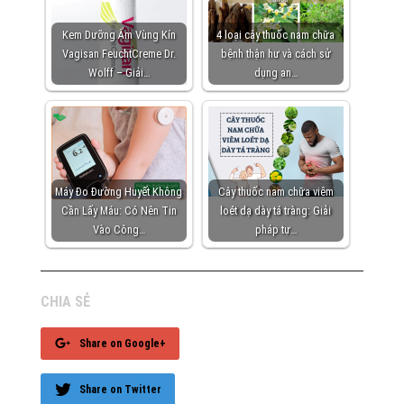
Kem Dưỡng Ẩm Vùng Kín
4 loại cây thuốc nam chữa
Vagisan FeuchtCreme Dr.
bệnh thận hư và cách sử
Wolff – Giải…
dụng an…
Máy Đo Đường Huyết Không
Cây thuốc nam chữa viêm
Cần Lấy Máu: Có Nên Tin
loét dạ dày tá tràng: Giải
Vào Công…
pháp tự…
CHIA SẺ
Share on Google+
Share on Twitter