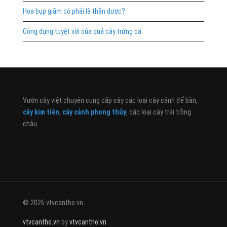
Hoa bụp giấm có phải là thần dược?
Công dụng tuyệt vời của quả cây trứng cá
Vườn cây việt chuyên cung cấp cây các loại cây cảnh để bàn,
cây kim tiền
,
cây cảnh phong thủy
, các loại cây trái trồng
chậu
© 2026 vtvcantho.vn. .
vtvcantho.vn
by
vtvcantho.vn