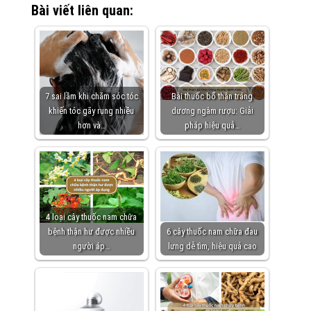
Bài viết liên quan:
7 sai lầm khi chăm sóc tóc
Bài thuốc bổ thận tráng
khiến tóc gãy rụng nhiều
dương ngâm rượu: Giải
hơn và…
pháp hiệu quả…
4 loại cây thuốc nam chữa
bệnh thận hư được nhiều
6 cây thuốc nam chữa đau
người áp…
lưng dễ tìm, hiệu quả cao