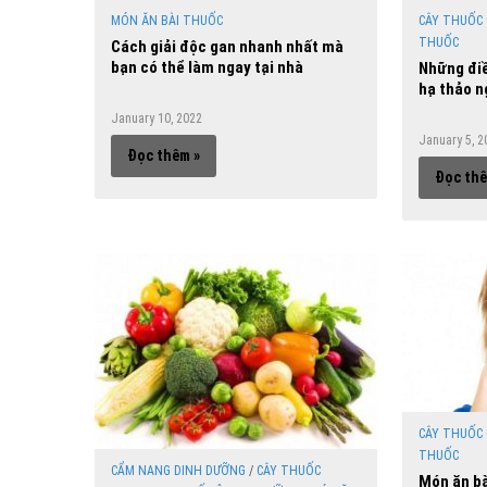
MÓN ĂN BÀI THUỐC
CÂY THUỐC
THUỐC
Cách giải độc gan nhanh nhất mà
bạn có thể làm ngay tại nhà
Những điề
hạ thảo 
January 10, 2022
January 5, 2
Đọc thêm »
Đọc thê
CÂY THUỐC
THUỐC
CẨM NANG DINH DƯỠNG
/
CÂY THUỐC
Món ăn bà