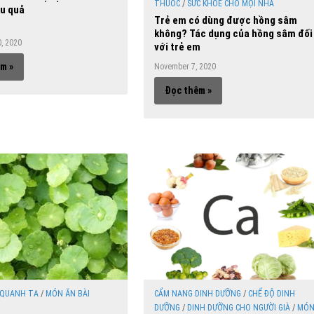
THUỐC
/
SỨC KHỎE CHO MỌI NHÀ
ệu quả
Trẻ em có dùng được hồng sâm
không? Tác dụng của hồng sâm đối
, 2020
với trẻ em
m »
November 7, 2020
Đọc thêm »
 QUANH TA
/
MÓN ĂN BÀI
CẨM NANG DINH DƯỠNG
/
CHẾ ĐỘ DINH
DƯỠNG
/
DINH DƯỠNG CHO NGƯỜI GIÀ
/
MÓ