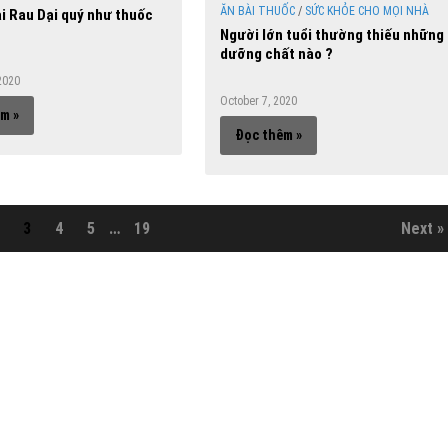
ĂN BÀI THUỐC
/
SỨC KHỎE CHO MỌI NHÀ
i Rau Dại quý như thuốc
Người lớn tuổi thường thiếu những
dưỡng chất nào ?
2020
October 7, 2020
m »
Đọc thêm »
3
4
5
…
19
Next »