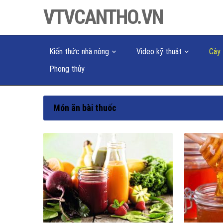
VTVCANTHO.VN
Kiến thức nhà nông
Video kỹ thuật
Cây 
Phong thủy
Món ăn bài thuốc