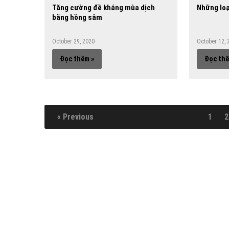
Tăng cường đề kháng mùa dịch
Những loạ
bằng hồng sâm
October 29, 2020
October 12, 
Đọc thêm »
Đọc thê
« Previous
1
2