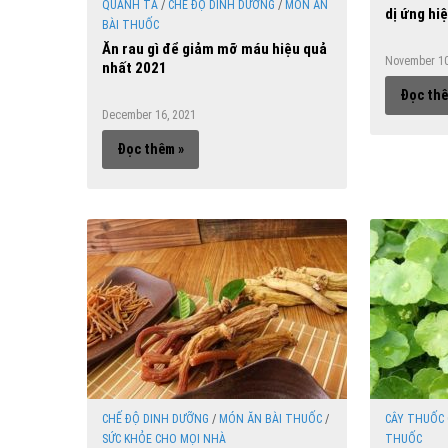
QUANH TA
/
CHẾ ĐỘ DINH DƯỠNG
/
MÓN ĂN
dị ứng hi
BÀI THUỐC
Ăn rau gì để giảm mỡ máu hiệu quả
November 10
nhất 2021
Đọc thê
December 16, 2021
Đọc thêm »
CHẾ ĐỘ DINH DƯỠNG
/
MÓN ĂN BÀI THUỐC
/
CÂY THUỐC
SỨC KHỎE CHO MỌI NHÀ
THUỐC