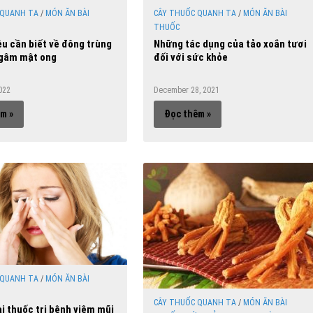
 QUANH TA
/
MÓN ĂN BÀI
CÂY THUỐC QUANH TA
/
MÓN ĂN BÀI
THUỐC
u cần biết về đông trùng
Những tác dụng của tảo xoắn tươi
ngâm mật ong
đối với sức khỏe
022
December 28, 2021
m »
Đọc thêm »
 QUANH TA
/
MÓN ĂN BÀI
CÂY THUỐC QUANH TA
/
MÓN ĂN BÀI
i thuốc trị bệnh viêm mũi