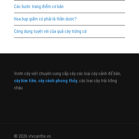
Các bước trang điểm cơ bản
Hoa bụp giấm có phải là thần dược?
Công dụng tuyệt vời của quả cây trứng cá
Vườn cây việt chuyên cung cấp cây các loại cây cảnh để bàn,
cây kim tiền
,
cây cảnh phong thủy
, các loại cây trái trồng
chậu
© 2026 vtvcantho.vn. .