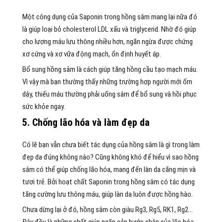
Một công dụng của Saponin trong hồng sâm mang lại nữa đó
là giúp loại bỏ cholesterol LDL xấu và triglycerid. Nhờ đó giúp
cho lượng máu lưu thông nhiều hơn, ngăn ngừa được chứng
xơ cứng và xơ vữa động mạch, ổn định huyết áp.
Bổ sung hồng sâm là cách giúp tăng hồng cầu tạo mạch máu.
Vì vậy mà bạn thường thấy những trường hợp người mới ốm
dậy, thiếu máu thường phải uống sâm để bổ sung và hồi phục
sức khỏe ngay.
5. Chống lão hóa và làm đẹp da
Có lẽ bạn vẫn chưa biết tác dụng của hồng sâm là gì trong làm
đẹp da đúng không nào? Cũng không khó để hiểu vì sao hồng
sâm có thể giúp chống lão hóa, mang đến làn da căng mịn và
tươi trẻ. Bởi hoạt chất Saponin trong hồng sâm có tác dụng
tăng cường lưu thông máu, giúp làn da luôn được hồng hào.
Chưa dừng lại ở đó, hồng sâm còn giàu Rg3, Rg5, RK1, Rg2…