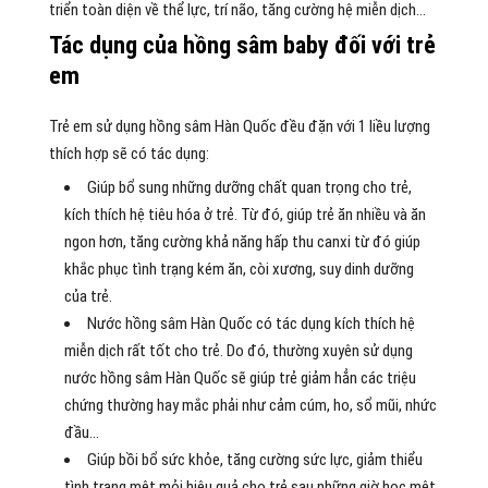
triển toàn diện về thể lực, trí não, tăng cường hệ miễn dịch…
Tác dụng của hồng sâm baby đối với trẻ
em
Trẻ em sử dụng hồng sâm Hàn Quốc đều đặn với 1 liều lượng
thích hợp sẽ có tác dụng:
Giúp bổ sung những dưỡng chất quan trọng cho trẻ,
kích thích hệ tiêu hóa ở trẻ. Từ đó, giúp trẻ ăn nhiều và ăn
ngon hơn, tăng cường khả năng hấp thu canxi từ đó giúp
khắc phục tình trạng kém ăn, còi xương, suy dinh dưỡng
của trẻ.
Nước hồng sâm Hàn Quốc có tác dụng kích thích hệ
miễn dịch rất tốt cho trẻ. Do đó, thường xuyên sử dụng
nước hồng sâm Hàn Quốc sẽ giúp trẻ giảm hẳn các triệu
chứng thường hay mắc phải như cảm cúm, ho, sổ mũi, nhức
đầu…
Giúp bồi bổ sức khỏe, tăng cường sức lực, giảm thiểu
tình trạng mệt mỏi hiệu quả cho trẻ sau những giờ học mệt