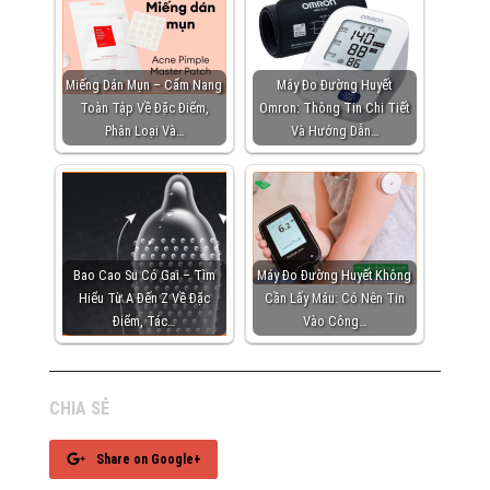
Miếng Dán Mụn – Cẩm Nang
Máy Đo Đường Huyết
Toàn Tập Về Đặc Điểm,
Omron: Thông Tin Chi Tiết
Phân Loại Và…
Và Hướng Dẫn…
Bao Cao Su Có Gai – Tìm
Máy Đo Đường Huyết Không
Hiểu Từ A Đến Z Về Đặc
Cần Lấy Máu: Có Nên Tin
Điểm, Tác…
Vào Công…
CHIA SẺ
Share on Google+