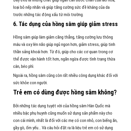
Đây đều là những chất giúp ngăn cản bước chân của lão hóa,
loại bỏ nếp nhăn và giúp tăng cường sức đề kháng của da
trước những tác động xấu từ môi trường.
6. Tác dụng của hồng sâm giúp giảm stress
Hồng sâm giúp làm giảm căng thẳng, tăng cường lưu thông
máu và oxy lên não giúp ngủ ngon hơn, giảm stress, giúp tinh
thần sảng khoái hơn. Từ đó, giúp cho các cơ quan trong cơ
thể được vận hành tốt hơn, ngăn ngừa được tình trạng thừa
cân, béo phì.
Ngoài ra, hồng sâm cũng còn rất nhiều công dụng khác đối với
sức khỏe con người.
Trẻ em có dùng được hồng sâm không?
Bởi những tác dụng tuyệt vời của hồng sâm Hàn Quốc mà
nhiều bậc phụ huynh cũng muốn sử dụng sản phẩm này cho
con cái mình, nhất là đối với các mẹ có con nhỏ, con biếng ăn,
gầy gò, ốm yếu… Và câu hỏi đặt ra là liệu trẻ em có sử dụng