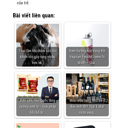
của trẻ.
Bài viết liên quan:
7 sai lầm khi chăm sóc tóc
Kem Dưỡng Ẩm Vùng Kín
khiến tóc gãy rụng nhiều
Vagisan FeuchtCreme Dr.
hơn và…
Wolff – Giải…
Kẹo sâm Hàn Quốc tăng
Mua rượu vang Nhà Bè ở
cường sinh lý – Giải pháp
đâu mới tốt? Top 5 chai
bồi bổ từ…
rượu vang…