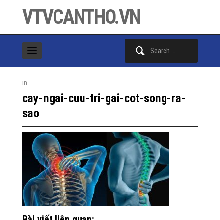
VTVCANTHO.VN
Search
for:
in
cay-ngai-cuu-tri-gai-cot-song-ra-
sao
Bài viết liên quan: