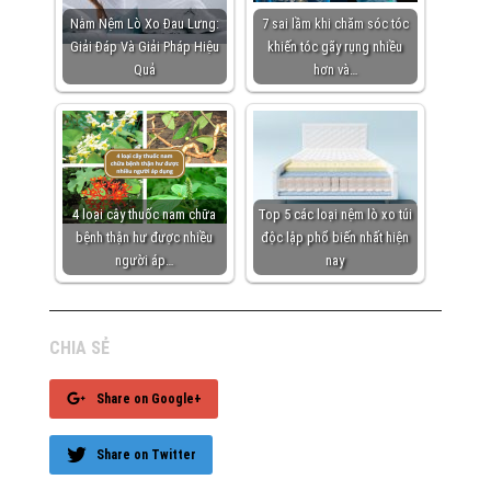
Nằm Nệm Lò Xo Đau Lưng:
7 sai lầm khi chăm sóc tóc
Giải Đáp Và Giải Pháp Hiệu
khiến tóc gãy rụng nhiều
Quả
hơn và…
4 loại cây thuốc nam chữa
Top 5 các loại nệm lò xo túi
bệnh thận hư được nhiều
độc lập phổ biến nhất hiện
người áp…
nay
CHIA SẺ
Share on Google+
Share on Twitter