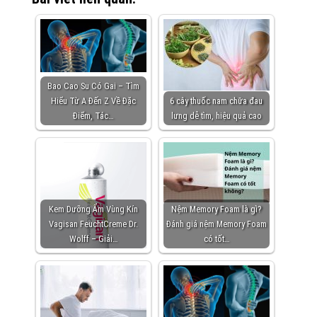
Bao Cao Su Có Gai – Tìm
Hiểu Từ A Đến Z Về Đặc
6 cây thuốc nam chữa đau
Điểm, Tác…
lưng dễ tìm, hiệu quả cao
Kem Dưỡng Ẩm Vùng Kín
Nệm Memory Foam là gì?
Vagisan FeuchtCreme Dr.
Đánh giá nệm Memory Foam
Wolff – Giải…
có tốt…