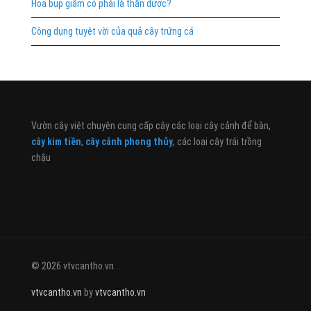
Hoa bụp giấm có phải là thần dược?
Công dụng tuyệt vời của quả cây trứng cá
Vườn cây việt chuyên cung cấp cây các loại cây cảnh để bàn,
cây kim tiền
,
cây cảnh phong thủy
, các loại cây trái trồng
chậu
© 2026 vtvcantho.vn. .
vtvcantho.vn
by
vtvcantho.vn