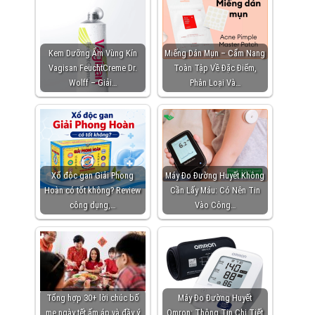
Kem Dưỡng Ẩm Vùng Kín
Miếng Dán Mụn – Cẩm Nang
Vagisan FeuchtCreme Dr.
Toàn Tập Về Đặc Điểm,
Wolff – Giải…
Phân Loại Và…
Xổ độc gan Giải Phong
Máy Đo Đường Huyết Không
Hoàn có tốt không? Review
Cần Lấy Máu: Có Nên Tin
công dụng,…
Vào Công…
Tổng hợp 30+ lời chúc bố
Máy Đo Đường Huyết
mẹ ngày tết ấm áp và đầy ý
Omron: Thông Tin Chi Tiết