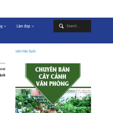
Search
ng
Làm đẹp
for:
sâm Hàn Quốc
hoai
ách