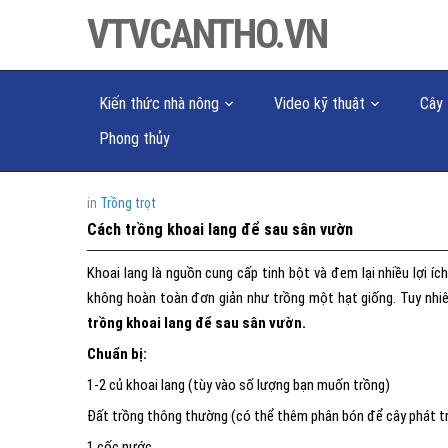
VTVCANTHO.VN
Kiến thức nhà nông
Video kỹ thuật
Cây 
Phong thủy
in
Trồng trọt
Cách trồng khoai lang để sau sân vườn
Khoai lang là nguồn cung cấp tinh bột và đem lại nhiều lợi 
không hoàn toàn đơn giản như trồng một hạt giống. Tuy nhiê
trồng khoai lang để sau sân vườn.
Chuẩn bị:
1-2 củ khoai lang (tùy vào số lượng bạn muốn trồng)
Đất trồng thông thường (có thể thêm phân bón để cây phát tr
1 cốc nước