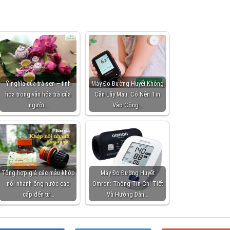
Ý nghĩa của trà sen – tinh
Máy Đo Đường Huyết Không
hoa trong văn hóa trà của
Cần Lấy Máu: Có Nên Tin
người…
Vào Công…
Tổng hợp giá các mẫu khớp
Máy Đo Đường Huyết
nối nhanh ống nước cao
Omron: Thông Tin Chi Tiết
cấp đến từ…
Và Hướng Dẫn…