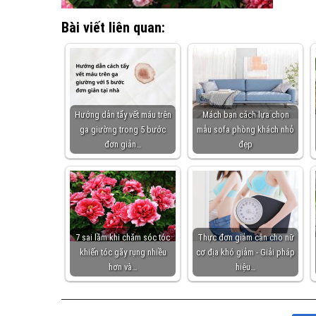
Bài viết liên quan:
Hướng dẫn tẩy vết máu trên
Mách bạn cách lựa chọn
ga giường trong 5 bước
mẫu sofa phòng khách nhỏ
đơn giản…
đẹp
7 sai lầm khi chăm sóc tóc
Thực đơn giảm cân cho nữ
khiến tóc gãy rụng nhiều
cơ địa khó giảm - Giải pháp
hơn và…
hiệu…