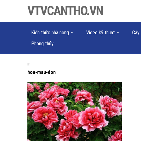
VTVCANTHO.VN
Kiến thức nhà nông
Video kỹ thuật
Cây 
Phong thủy
in
hoa-mau-don