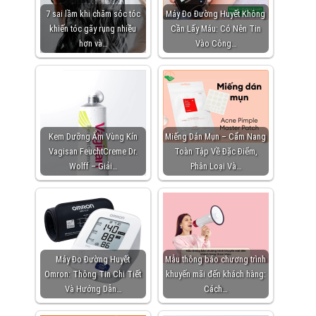
7 sai lầm khi chăm sóc tóc
Máy Đo Đường Huyết Không
khiến tóc gãy rụng nhiều
Cần Lấy Máu: Có Nên Tin
hơn và…
Vào Công…
Kem Dưỡng Ẩm Vùng Kín
Miếng Dán Mụn – Cẩm Nang
Vagisan FeuchtCreme Dr.
Toàn Tập Về Đặc Điểm,
Wolff – Giải…
Phân Loại Và…
Máy Đo Đường Huyết
Mẫu thông báo chương trình
Omron: Thông Tin Chi Tiết
khuyến mãi đến khách hàng:
Và Hướng Dẫn…
Cách…