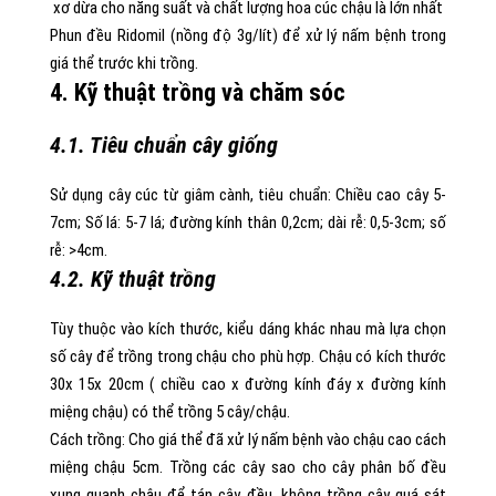
xơ dừa cho năng suất và chất lượng hoa cúc chậu là lớn nhất
Phun đều Ridomil (nồng độ 3g/lít) để xử lý nấm bệnh trong
giá thể trước khi trồng.
4. Kỹ thuật trồng và chăm sóc
4.1. Tiêu chuẩn cây giống
Sử dụng cây cúc từ giâm cành, tiêu chuẩn: Chiều cao cây 5-
7cm; Số lá: 5-7 lá; đường kính thân 0,2cm; dài rễ: 0,5-3cm; số
rễ: >4cm.
4.2. Kỹ thuật trồng
Tùy thuộc vào kích thước, kiểu dáng khác nhau mà lựa chọn
số cây để trồng trong chậu cho phù hợp. Chậu có kích thước
30x 15x 20cm ( chiều cao x đường kính đáy x đường kính
miệng chậu) có thể trồng 5 cây/chậu.
Cách trồng: Cho giá thể đã xử lý nấm bệnh vào chậu cao cách
miệng chậu 5cm. Trồng các cây sao cho cây phân bố đều
xung quanh chậu để tán cây đều, không trồng cây quá sát