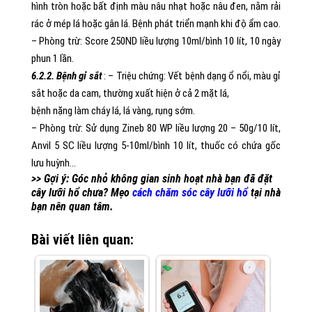
hình tròn hoặc bất định màu nâu nhạt hoặc nâu đen, nằm rải
rác ở mép lá hoặc gân lá. Bệnh phát triển mạnh khi độ ẩm cao.
– Phòng trừ: Score 250ND liều lượng 10ml/bình 10 lít, 10 ngày
phun 1 lần.
6.2.2. Bệnh gỉ sắt
: – Triệu chứng: Vết bệnh dạng ổ nổi, màu gỉ
sắt hoặc da cam, thường xuất hiện ở cả 2 mặt lá,
bệnh nặng làm cháy lá, lá vàng, rụng sớm.
– Phòng trừ: Sử dụng Zineb 80 WP liều lượng 20 – 50g/10 lít,
Anvil 5 SC liều lượng 5-10ml/bình 10 lít, thuốc có chứa gốc
lưu huỳnh…
>> Gợi ý: Góc nhỏ không gian sinh hoạt nhà bạn đã đặt
cây lưỡi hổ chưa? Mẹo
cách chăm sóc cây lưỡi hổ
tại nhà
bạn nên quan tâm.
Bài viết liên quan: