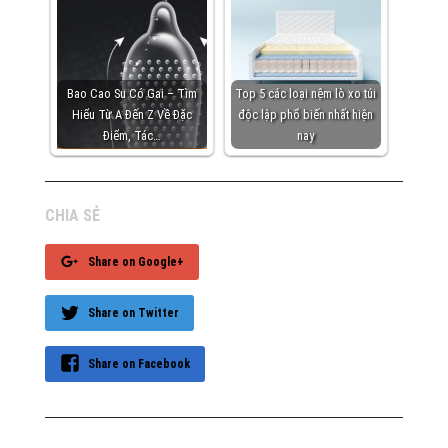
Bao Cao Su Có Gai – Tìm
Top 5 các loại nệm lò xo túi
Hiểu Từ A Đến Z Về Đặc
độc lập phổ biến nhất hiện
Điểm, Tác…
nay
CHIA SẺ
Share on Google+
Share on Twitter
Share on Facebook