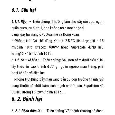
6.1. Sâu hại
6.1.1. Rệp
:
– Triệu chứng: Thường làm cho cây còi cọc, ngọn
quăn queo, nụ bị thui, hoa không nở được hoặc dị
dạng, gây hại nặng ở vụ Xuân hè và Đông xuân.
– Phòng trừ: Có thể dùng Karate 2,5 EC liều lượng10 – 15
ml/bình 10lít, Ofatox 400WP hoặc Supracide 40ND liều
lượng10 – 15 ml/bình 10 lít…
6.1.2. Sâu vẽ bùa
: – Triệu chứng: Sâu non nằm dưới biểu bì lá,
lấy thức ăn tạo thành đường ngoằn ngoèo màu trắng, phá
hoại tế bào và diệp lục.
– Phòng trừ: Dùng bẫy màu vàng dẫn dụ con trưởng thành. Sử
dụng thuốc có chất bám dính mạnh như Padan, Supathion 40
EC liều lượng 15- 20ml/ bình 10 lít …
6. 2. Bệnh hại
6. 2.1. Bệnh đốm lá
: – Triệu chứng: Vết bệnh thường có dạng