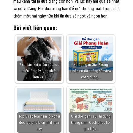
mầu xanh thì là dưa đang còn non, và lúc này hái quả sẽ nhạt
và có vị đắng. Hái dưa xong bạn để nơi thoáng mát trong nhà
thêm một hai ngày nữa khi ăn dưa sẽ ngọt và ngon hơn.
Bài viết liên quan:
7 sai lầm khi chăm sóc tóc
Xổ độc gan Giải Phong
khiến tóc gãy rụng nhiều
Hoàn có tốt không? Review
hơn và…
công dụng,…
Top 5 các loại nệm lò xo túi
Giải độc gan sau khi dùng
độc lập phổ biến nhất hiện
kháng sinh: Cách phục hồi
nay
gan hiệu…