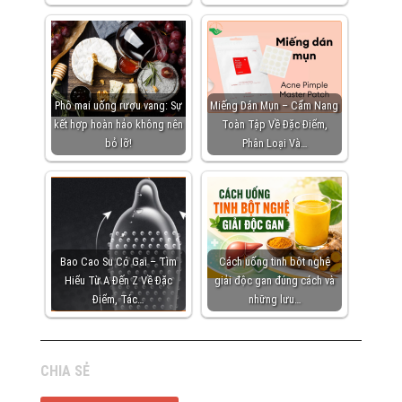
Phô mai uống rượu vang: Sự
Miếng Dán Mụn – Cẩm Nang
kết hợp hoàn hảo không nên
Toàn Tập Về Đặc Điểm,
bỏ lỡ!
Phân Loại Và…
Bao Cao Su Có Gai – Tìm
Cách uống tinh bột nghệ
Hiểu Từ A Đến Z Về Đặc
giải độc gan đúng cách và
Điểm, Tác…
những lưu…
CHIA SẺ