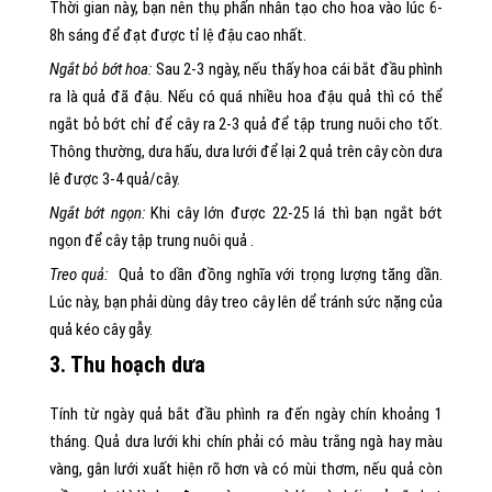
Thời gian này, bạn nên thụ phấn nhân tạo cho hoa vào lúc 6-
8h sáng để đạt được tỉ lệ đậu cao nhất.
Ngắt bỏ bớt hoa:
Sau 2-3 ngày, nếu thấy hoa cái bắt đầu phình
ra là quả đã đậu. Nếu có quá nhiều hoa đậu quả thì có thể
ngắt bỏ bớt chỉ để cây ra 2-3 quả để tập trung nuôi cho tốt.
Thông thường, dưa hấu, dưa lưới để lại 2 quả trên cây còn dưa
lê được 3-4 quả/cây.
Ngắt bớt ngọn:
Khi cây lớn được 22-25 lá thì bạn ngắt bớt
ngọn để cây tập trung nuôi quả .
Treo quả:
Quả to dần đồng nghĩa với trọng lượng tăng dần.
Lúc này, bạn phải dùng dây treo cây lên dể tránh sức nặng của
quả kéo cây gẫy.
3. Thu hoạch dưa
Tính từ ngày quả bắt đầu phình ra đến ngày chín khoảng 1
tháng. Quả dưa lưới khi chín phải có màu trắng ngà hay màu
vàng, gân lưới xuất hiện rõ hơn và có mùi thơm, nếu quả còn