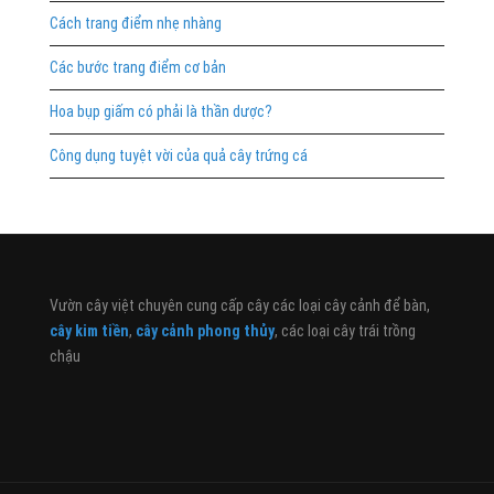
Cách trang điểm nhẹ nhàng
Các bước trang điểm cơ bản
Hoa bụp giấm có phải là thần dược?
Công dụng tuyệt vời của quả cây trứng cá
Vườn cây việt chuyên cung cấp cây các loại cây cảnh để bàn,
cây kim tiền
,
cây cảnh phong thủy
, các loại cây trái trồng
chậu