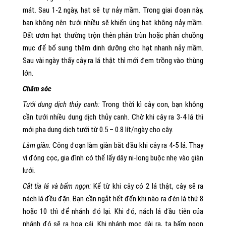
mát. Sau 1-2 ngày, hạt sẽ tự nảy mầm. Trong giai đoạn này,
bạn không nên tưới nhiều sẽ khiến úng hạt không nảy mầm.
Đất ươm hạt thường trộn thên phân trùn hoặc phân chuồng
mục để bổ sung thêm dinh dưỡng cho hạt nhanh nảy mầm.
Sau vài ngày thấy cây ra lá thật thì mới đem trồng vào thùng
lớn.
Chăm sóc
Tưới dung dịch thủy canh:
Trong thời kì cây con, bạn không
cần tưới nhiều dung dịch thủy canh. Chờ khi cây ra 3-4 lá thì
mới pha dung dịch tưới từ 0.5 – 0.8 lít/ngày cho cây.
Làm giàn:
Công đoạn làm giàn bắt đầu khi cây ra 4-5 lá. Thay
vì đóng cọc, gia đình có thể lấy dây ni-long buộc nhẹ vào giàn
lưới.
Cắt tỉa lá và bấm ngọn:
Kể từ khi cây có 2 lá thật, cây sẽ ra
nách lá đều đặn. Bạn cần ngắt hết đến khi nào ra đén lá thứ 8
hoặc 10 thì để nhánh đó lại. Khi đó, nách lá đầu tiên của
nhánh đó sẽ ra hoa cái. Khi nhánh mọc dài ra, ta bấm ngọn